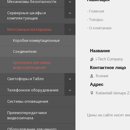
Механизмы безопасности
Главная
Серверные шкафы и
комплектующие
Товары
О компании
Монтажные материалы
Коробки коммутационные
Соединители
i-Tech Company
Крепления для камер
видеонаблюдения
Ксения
Светофоры и Табло
Телефонное оборудование
Кабанбай батыра 2
Системы оповещения
Приемопередатчики
Цены на сайте носят и
видеосигнала
Оборудование для умного