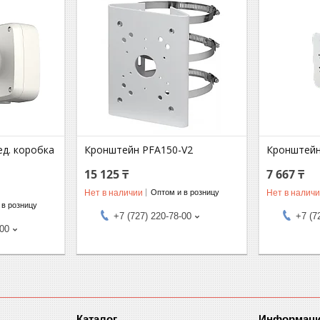
ед. коробка
Кронштейн PFA150-V2
Кронштейн
15 125 ₸
7 667 ₸
Нет в наличии
Нет в налич
Оптом и в розницу
 в розницу
+7 (727) 220-78-00
+7 (7
-00
Каталог
Информац