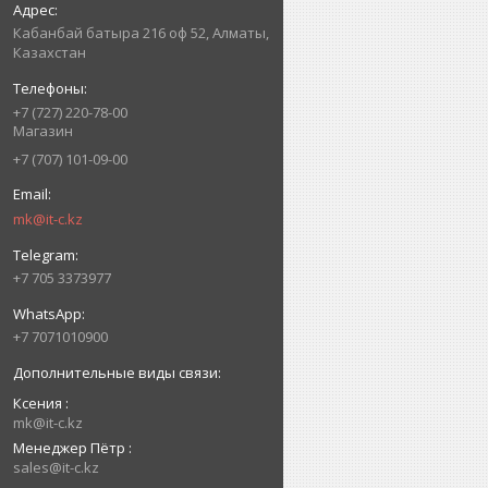
Кабанбай батыра 216 оф 52, Алматы,
Казахстан
+7 (727) 220-78-00
Магазин
+7 (707) 101-09-00
mk@it-c.kz
+7 705 3373977
+7 7071010900
Ксения
mk@it-c.kz
Менеджер Пётр
sales@it-c.kz