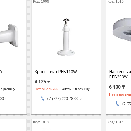
1009
1010
W
Кронштейн PFB110W
Настенный
PFB203W
4 125 ₸
6 100 ₸
Нет в наличии
 в розницу
Оптом и в розницу
Нет в налич
-00
+7 (727) 220-78-00
+7 (7
1013
1014