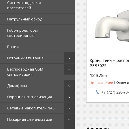
Система подсчета
посетителей
Патрульный обход
Гобо-проекторы
светодиодные
Рации
Источники питания
Кронштейн + распр
PFB302S
Беспроводная GSM
сигнализация
12 375 ₸
Нет в наличии
Оптом и
Домофоны
+7 (727) 220-78
Охранная сигнализация
Сетевые накопители NAS
Пожарная сигнализация
Навигация