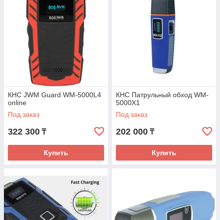
КНС JWM Guard WM-5000L4
КНС Патрульный обход WM-
online
5000X1
Под заказ
Под заказ
322 300
202 000
₸
₸
Купить
Купить