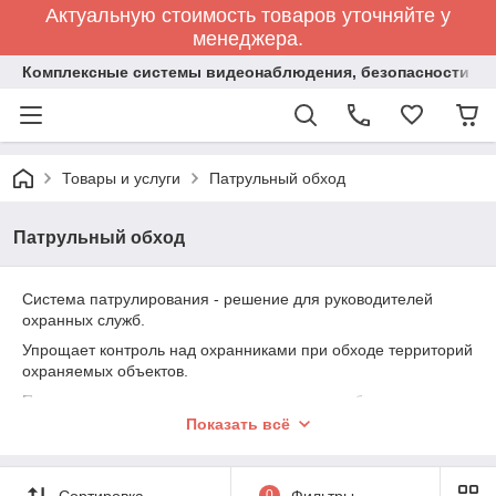
Актуальную стоимость товаров уточняйте у
менеджера.
Комплексные системы видеонаблюдения, безопасности и 
Товары и услуги
Патрульный обход
Патрульный обход
Система патрулирования - решение для руководителей
охранных служб.
Упрощает контроль над охранниками при обходе территорий
охраняемых объектов.
Помогает выявлять нарушения несения службы.
Показать всё
Предотвращает хищения на вверяемом объекте.
Сортировка
0
Фильтры