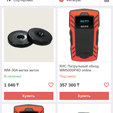
КНС Патрульный обход
WM-30A метка жетон
WM5000P4D online
В наличии
Под заказ
1 040
357 300
₸
₸
Купить
Купить