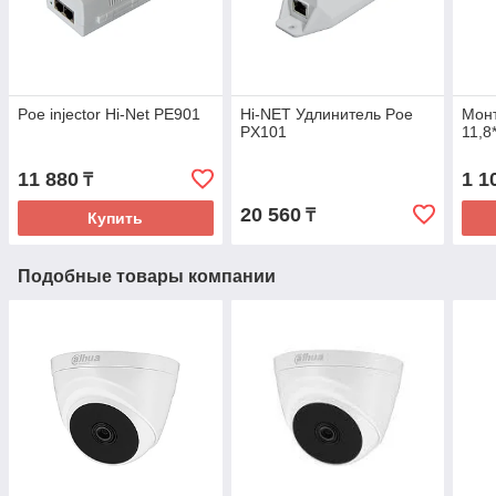
Poe injector Hi-Net PE901
Hi-NET Удлинитель Poe
Мон
PX101
11,8
11 880
1 1
₸
20 560
₸
Купить
Подобные товары компании