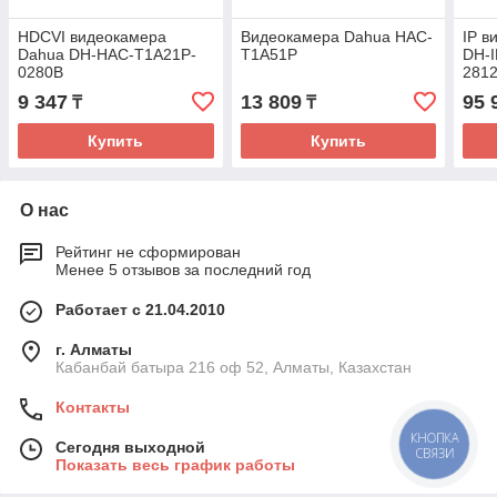
HDCVI видеокамера
Видеокамера Dahua HAC-
IP в
Dahua DH-HAC-T1A21P-
T1A51P
DH-
0280B
281
9 347
13 809
95 
₸
₸
Купить
Купить
О нас
Рейтинг не сформирован
Менее 5 отзывов за последний год
Работает с 21.04.2010
г. Алматы
Кабанбай батыра 216 оф 52, Алматы, Казахстан
Контакты
КНОПКА
Сегодня выходной
СВЯЗИ
Показать весь график работы