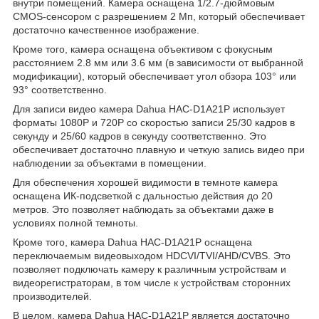
внутри помещений. Камера оснащена 1/2.7-дюймовым
CMOS-сенсором с разрешением 2 Мп, который обеспечивает
достаточно качественное изображение.
Кроме того, камера оснащена объективом с фокусным
расстоянием 2.8 мм или 3.6 мм (в зависимости от выбранной
модификации), который обеспечивает угол обзора 103° или
93° соответственно.
Для записи видео камера Dahua HAC-D1A21P использует
форматы 1080P и 720P со скоростью записи 25/30 кадров в
секунду и 25/60 кадров в секунду соответственно. Это
обеспечивает достаточно плавную и четкую запись видео при
наблюдении за объектами в помещении.
Для обеспечения хорошей видимости в темноте камера
оснащена ИК-подсветкой с дальностью действия до 20
метров. Это позволяет наблюдать за объектами даже в
условиях полной темноты.
Кроме того, камера Dahua HAC-D1A21P оснащена
переключаемым видеовыходом HDCVI/TVI/AHD/CVBS. Это
позволяет подключать камеру к различным устройствам и
видеорегистраторам, в том числе к устройствам сторонних
производителей.
В целом, камера Dahua HAC-D1A21P является достаточно