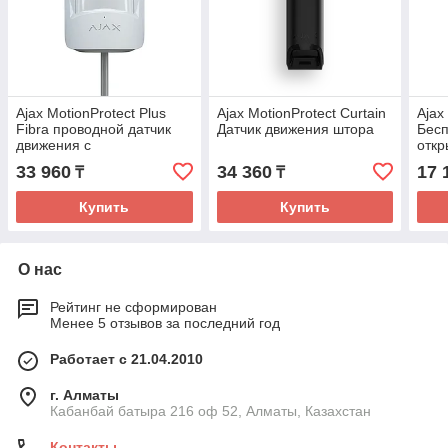
Ajax MotionProtect Plus
Ajax MotionProtect Curtain
Ajax
Fibra проводной датчик
Датчик движения штора
Бесп
движения с
откр
дополнительным
33 960
34 360
17 
₸
₸
микроволновым сенсором
K-диапазона
Купить
Купить
О нас
Рейтинг не сформирован
Менее 5 отзывов за последний год
Работает с 21.04.2010
г. Алматы
Кабанбай батыра 216 оф 52, Алматы, Казахстан
Контакты