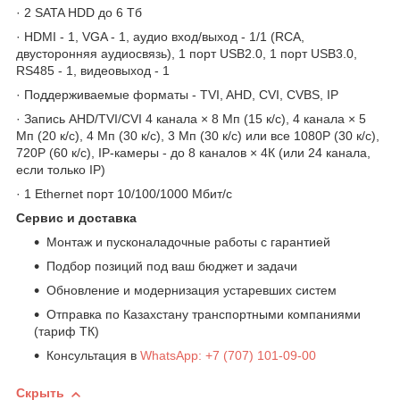
· 2 SATA HDD до 6 Тб
· HDMI - 1, VGA - 1, аудио вход/выход - 1/1 (RCA,
двусторонняя аудиосвязь), 1 порт USB2.0, 1 порт USB3.0,
RS485 - 1, видеовыход - 1
· Поддерживаемые форматы - TVI, AHD, CVI, CVBS, IP
· Запись AHD/TVI/CVI 4 канала × 8 Мп (15 к/с), 4 канала × 5
Мп (20 к/с), 4 Мп (30 к/с), 3 Мп (30 к/с) или все 1080Р (30 к/с),
720Р (60 к/с), IP-камеры - до 8 каналов × 4К (или 24 канала,
если только IP)
· 1 Ethernet порт 10/100/1000 Мбит/с
Сервис и доставка
Монтаж и пусконаладочные работы с гарантией
Подбор позиций под ваш бюджет и задачи
Обновление и модернизация устаревших систем
Отправка по Казахстану транспортными компаниями
(тариф ТК)
Консультация в
WhatsApp: +7 (707) 101-09-00
Скрыть