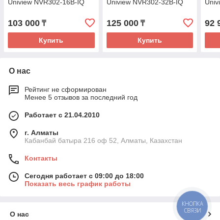
Uniview NVR302-16B-IQ
Uniview NVR302-32B-IQ
Univ
103 000
125 000
92 
₸
₸
Купить
Купить
О нас
Рейтинг не сформирован
Менее 5 отзывов за последний год
Работает с 21.04.2010
г. Алматы
Кабанбай батыра 216 оф 52, Алматы, Казахстан
Контакты
Сегодня работает с 09:00 до 18:00
Показать весь график работы
КНОПКА
СВЯЗИ
О нас