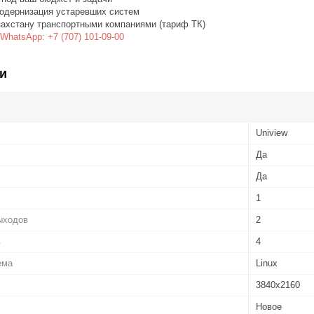
одернизация устаревших систем
захстану транспортными компаниями (тариф ТК)
WhatsApp: +7 (707) 101-09-00
и
Uniview
Да
Да
1
ыходов
2
в
4
ема
Linux
3840х2160
Новое