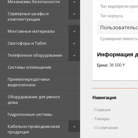
Механизмы безопасности
Тип видеорегистрат
Серверные шкафы и
Тип корпуса
комплектующие
Пользовательс
Монтажные материалы
Суммарная емкост
Светофоры и Табло
Информация д
Телефонное оборудование
Цена:
38 500 ₸
Системы оповещения
Приемопередатчики
видеосигнала
Оборудование для умного
Навигация
дома
Главная
Гидропонные системы
Товары
Кабельно-проводниковая
О компании
продукция