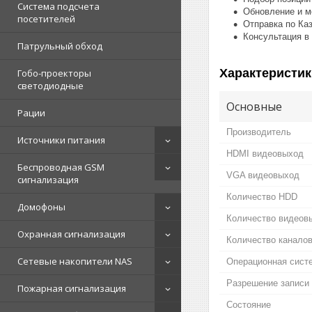
Система подсчета
Обновление и м
посетителей
Отправка по Ка
Консультация в
Патрульный обход
Характеристик
Гобо-проекторы
светодиодные
Основные
Рации
Производитель
Источники питания
HDMI видеовыход
Беспроводная GSM
VGA видеовыход
сигнализация
Количество HDD
Домофоны
Количество видеов
Охранная сигнализация
Количество канало
Сетевые накопители NAS
Операционная сист
Разрешение записи
Пожарная сигнализация
Состояние