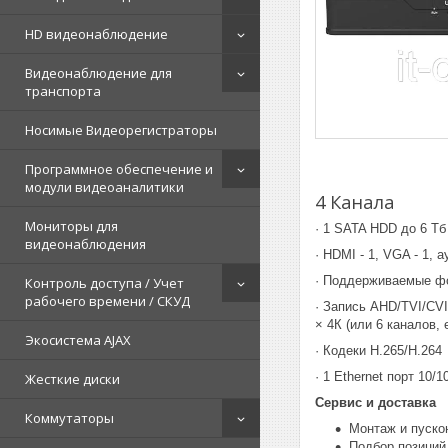
HD видеонаблюдение
Видеонаблюдение для
транспорта
Носимые Видеорегистраторы
Программное обеспечение и
модули видеоаналитики
4 Канала
Мониторы для
· 1 SATA HDD до 6 Тб
видеонаблюдения
· HDMI - 1, VGA - 1, 
· Поддерживаемые фо
Контроль доступа / Учет
рабочего времени / СКУД
· Запись AHD/TVI/CVI 1
× 4К (или 6 каналов, 
Экосистема AJAX
· Кодеки H.265/H.264
· 1 Ethernet порт 10/
Жесткие диски
Сервис и доставка
Коммутаторы
Монтаж и пуско
Подбор позиций