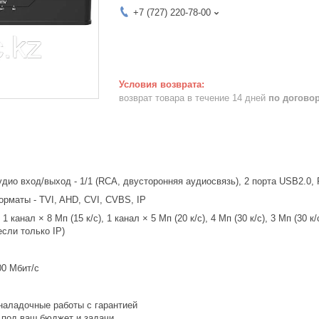
+7 (727) 220-78-00
возврат товара в течение 14 дней
по догово
аудио вход/выход - 1/1 (RCA, двусторонняя аудиосвязь), 2 порта USB2.0, 
рматы - TVI, AHD, CVI, CVBS, IP
 канал × 8 Мп (15 к/с), 1 канал × 5 Мп (20 к/с), 4 Мп (30 к/с), 3 Мп (30 к/
если только IP)
100 Мбит/с
наладочные работы с гарантией
 под ваш бюджет и задачи