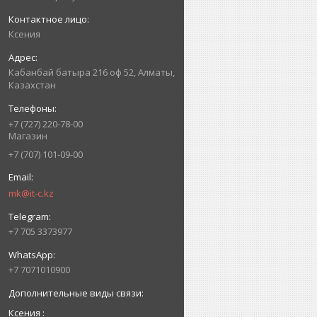
Ксения
Кабанбай батыра 216 оф 52, Алматы,
Казахстан
+7 (727) 220-78-00
Магазин
+7 (707) 101-09-00
mk@it-c.kz
+7 705 3373977
+7 7071010900
Ксения