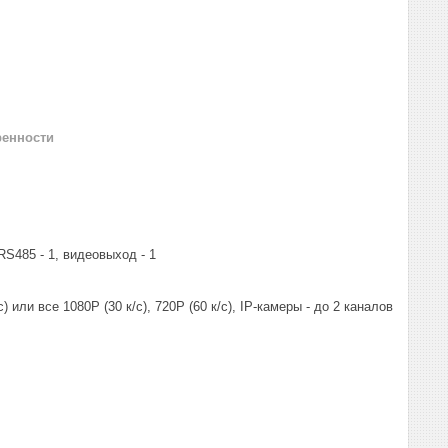
ренности
RS485 - 1, видеовыход - 1
с) или все 1080Р (30 к/с), 720Р (60 к/с), IP-камеры - до 2 каналов