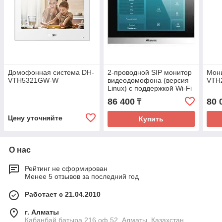
Домофонная система DH-
2-проводной SIP монитор
Мони
VTH5321GW-W
видеодомофона (версия
VTH2
Linux) с поддержкой Wi-Fi
C313W-2
86 400
80 
₸
Цену уточняйте
Купить
О нас
Рейтинг не сформирован
Менее 5 отзывов за последний год
Работает с 21.04.2010
г. Алматы
Кабанбай батыра 216 оф 52, Алматы, Казахстан