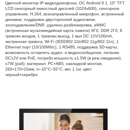
Цветной монитор IP-видеодомофона, ОС Android 8.1, 10" TFT
LCD сенсорный емкостный дисплей (1024x600), сенсорное
управление, Н.264, всенаправленный микрофон, встроенный
динамик, поддержка двусторонней аудиосвязи,
эхоподавление/DNR, удаленн.разблокировка, еMMC
(встроенная мультимедийная карта памяти) 8Гб, DDR 2Гб, 8
тревожн.входов, 1 тревожн.выход, 1 вых DC 12V/100mА,
экстренная тревога, Wi-Fi (IEEE802.11b/802.11g/802.11n), 1
Ethernet порт (10/100Мб/с), 1 RS485, поддержка SD-карты,
возможность оставлять аудио- и видеосообщения, питание
DC12V или PoE, потребл.мощность ≤1.5W (в реж.ожидания),
≤7W (раб), материал: PC+ABS, накладной монтаж,
260×170×15мм, t=-10°C~55°C, вес 1.1кг, цвет:
черный+серебро