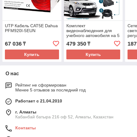
UTP Кабель CAT5E Dahua
Комплект
Сете
PFM920I-5EUN
видеонаблюдения для
све
учебного автомобиля на 5
регу
камер NSCAR 501 FullHD:
Авт
67 036
479 350
187
₸
₸
8ми канальный
регистратор FullHD
Купить
Купить
О нас
Рейтинг не сформирован
Менее 5 отзывов за последний год
Работает с 21.04.2010
г. Алматы
Кабанбай батыра 216 оф 52, Алматы, Казахстан
Контакты