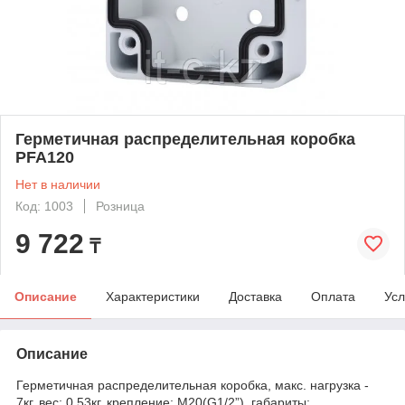
Герметичная распределительная коробка
PFA120
Нет в наличии
Код: 1003
Розница
9 722
₸
Описание
Характеристики
Доставка
Оплата
Усл
Описание
Герметичная распределительная коробка, макс. нагрузка -
7кг, вес: 0,53кг, крепление: M20(G1/2”), габариты: