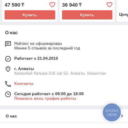
47 590
36 940
₸
₸
Цен
Купить
Купить
О нас
Рейтинг не сформирован
Менее 5 отзывов за последний год
Работает с 21.04.2010
г. Алматы
Кабанбай батыра 216 оф 52, Алматы, Казахстан
Контакты
Сегодня работает с 09:00 до 18:00
Показать весь график работы
КНОПКА
СВЯЗИ
О нас