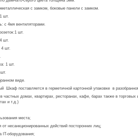
кло дымчато-серого цвета толщина 5мм.
ометаллическая с замком, боковые панели с замком.
1 шт.
ь: с 4мя вентиляторами.
розеток:1 шт.
4 шт.
 4 шт.
.
а: 1 шт.
 шт.
бранном виде.
й Шкаф поставляется в герметичной картонной упаковке в разобранно
в частных домах, квартирах, ресторанах, кафе, барах также в торговых 
ах и т.д.)
льзования места;
я от несанкционированных действий посторонних лиц;
 IT-оборудования;