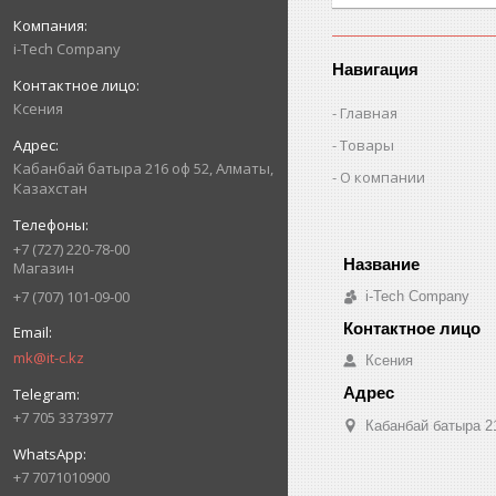
i-Tech Company
Навигация
Ксения
Главная
Товары
Кабанбай батыра 216 оф 52, Алматы,
О компании
Казахстан
+7 (727) 220-78-00
Магазин
+7 (707) 101-09-00
i-Tech Company
mk@it-c.kz
Ксения
+7 705 3373977
Кабанбай батыра 2
+7 7071010900