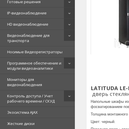
Готовые решения
IP-видеонаблюдение
HD видеонаблюдение
Видеонаблюдение для
транспорта
Носимые Видеорегистраторы
Программное обеспечение и
модули видеоаналитики
Мониторы для
видеонаблюдения
LATITUDA LE-
дверь стекля
Контроль доступа / Учет
рабочего времени / СКУД
Напольные шкафы изг
фосватированием пов
Экосистема AJAX
Толщина монтажного 
Цвет: черный.
Жесткие диски