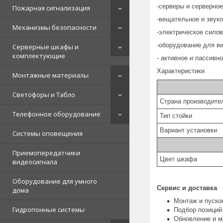
-серверы и серверное
Пожарная сигнализация
-вещательное и звук
Механизмы безопасности
-электрическое силов
-оборудование для в
Серверные шкафы и
комплектующие
- активное и пассивн
Характеристики
Монтажные материалы
Светофоры и Табло
Страна производите
Телефонное оборудование
Тип стойки
Вариант установки
Системы оповещения
Приемопередатчики
Цвет шкафа
видеосигнала
Оборудование для умного
Сервис и доставка
дома
Монтаж и пуско
Гидропонные системы
Подбор позиций
Обновление и м