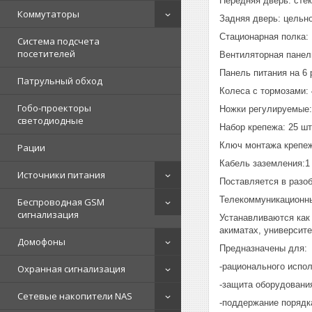
Передняя дверь: сте
Коммутаторы
Задняя дверь: цельн
Стационарная полка: 
Система подсчета
посетителей
Вентиляторная панел
Панель питания на 6 
Патрульный обход
Колеса с тормозами: 
Гобо-проекторы
Ножки регулируемые:
светодиодные
Набор крепежа: 25 шт
Ключ монтажа крепеж
Рации
Кабель заземления:1
Источники питания
Поставляется в разо
Телекоммуникационны
Беспроводная GSM
сигнализация
Устанавливаются как 
акиматах, университет
Домофоны
Предназначены для:
-рационального испо
Охранная сигнализация
-защита оборудовани
Сетевые накопители NAS
-поддержание порядка