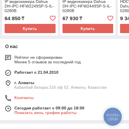
IP видеокамера Dahua
IP видеокамера Dahua
HDC
DH-IPC-HFW2249SP-S-IL-
DH-IPC-HFW2449SP-S-IL-
Dah
0280B
0280B
028
64 850
67 930
9 3
₸
₸
Купить
Купить
О нас
Рейтинг не сформирован
Менее 5 отзывов за последний год
Работает с 21.04.2010
г. Алматы
Кабанбай батыра 216 оф 52, Алматы, Казахстан
Контакты
Сегодня работает с 09:00 до 18:00
Показать весь график работы
КНОПКА
СВЯЗИ