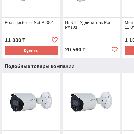
Poe injector Hi-Net PE901
Hi-NET Удлинитель Poe
Мон
PX101
11,8
11 880
1 1
₸
20 560
₸
Купить
Подобные товары компании