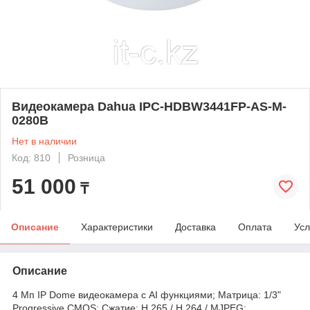
Видеокамера Dahua IPC-HDBW3441FР-AS-M-
0280B
Нет в наличии
Код: 810
Розница
51 000
₸
Описание
Характеристики
Доставка
Оплата
Усл
Описание
4 Мп IP Dome видеокамера с AI функциями; Матрица: 1/3"
Progressive CMOS; Сжатие: H.265 / H.264 / MJPEG;