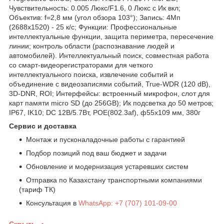
Чувствительность: 0.005 Люкс/F1.6, 0 Люкс c Ик вкл;
Объектив: f=2,8 мм (угол обзора 103°); Запись: 4Mп
(2688х1520) - 25 к/с; Функции: Профессиональные
интеллектуальные функции, защита периметра, пересечение
линии; контроль области (распознавание людей и
автомобилей). Интеллектуальный поиск, совместная работа
со смарт-видеорегистраторами для четкого
интеллектуального поиска, извлечение событий и
объединение с видеозаписями событий, True-WDR (120 dB),
3D-DNR, ROI; Интерфейсы: встроенный микрофон, слот для
карт памяти micro SD (до 256GB); Ик подсветка до 50 метров;
IP67, IK10; DC 12В/5.7Вт, POE(802.3af), ф55х109 мм, 380г
Сервис и доставка
Монтаж и пусконаладочные работы с гарантией
Подбор позиций под ваш бюджет и задачи
Обновление и модернизация устаревших систем
Отправка по Казахстану транспортными компаниями
(тариф ТК)
Консультация в
WhatsApp: +7 (707) 101-09-00
Скрыть