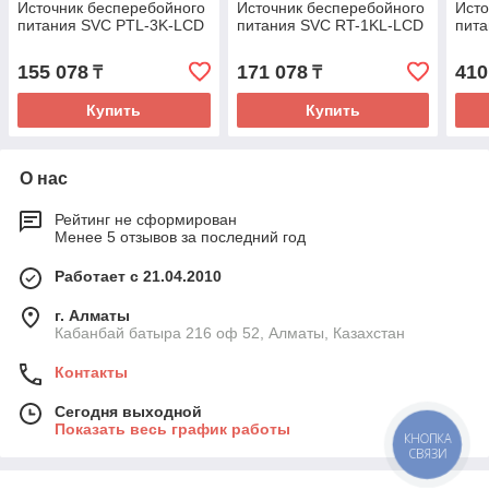
Источник бесперебойного
Источник бесперебойного
Исто
питания SVC PTL-3K-LCD
питания SVC RT-1KL-LCD
пит
155 078
171 078
410
₸
₸
Купить
Купить
О нас
Рейтинг не сформирован
Менее 5 отзывов за последний год
Работает с 21.04.2010
г. Алматы
Кабанбай батыра 216 оф 52, Алматы, Казахстан
Контакты
Сегодня выходной
Показать весь график работы
КНОПКА
СВЯЗИ