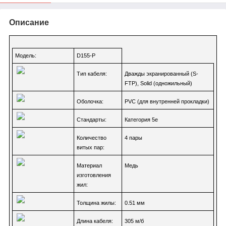
Описание
Модель:
D155-P
Тип кабеля:
Дважды экранированный (S-
FTP), Solid (одножильный)
Оболочка:
PVC (для внутренней прокладки)
Стандарты:
Категория 5е
Количество
4 пары
витых пар:
Материал
Медь
изготовления
жил:
Толщина жилы:
0.51 мм
Длина кабеля:
305 м/б