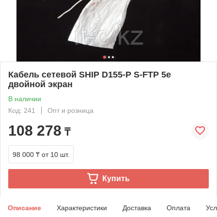
Кабель сетевой SHIP D155-P S-FTP 5e
двойной экран
В наличии
Код: 241
Опт и розница
108 278
₸
98 000 ₸
от 10 шт.
Купить
Описание
Характеристики
Доставка
Оплата
Усл