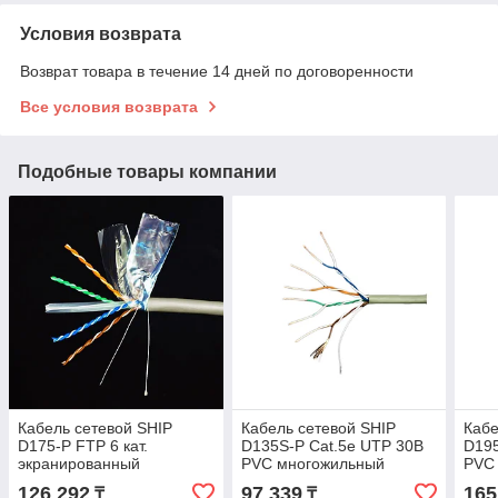
Условия возврата
Возврат товара в течение 14 дней по договоренности
Все условия возврата
Подобные товары компании
Кабель сетевой SHIP
Кабель сетевой SHIP
Кабе
D175-P FTP 6 кат.
D135S-P Cat.5e UTP 30В
D195
экранированный
PVC многожильный
PVC
126 292
97 339
165
₸
₸