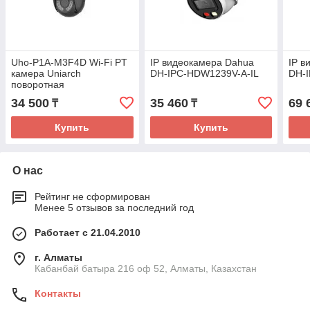
Uho-P1A-M3F4D Wi-Fi PT
IP видеокамера Dahua
IP в
камера Uniarch
DH-IPC-HDW1239V-A-IL
DH-
поворотная
34 500
35 460
69 
₸
₸
Купить
Купить
О нас
Рейтинг не сформирован
Менее 5 отзывов за последний год
Работает с 21.04.2010
г. Алматы
Кабанбай батыра 216 оф 52, Алматы, Казахстан
Контакты