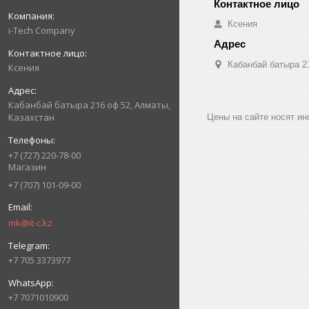
Ксения
i-Tech Company
Кабанбай батыра 2
Ксения
Кабанбай батыра 216 оф 52, Алматы,
Казахстан
Цены на сайте носят и
+7 (727) 220-78-00
Магазин
+7 (707) 101-09-00
mk@it-c.kz
+7 705 3373977
+7 7071010900