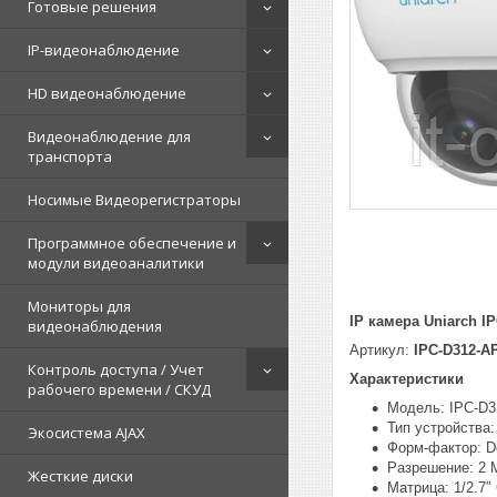
Готовые решения
IP-видеонаблюдение
HD видеонаблюдение
Видеонаблюдение для
транспорта
Носимые Видеорегистраторы
Программное обеспечение и
модули видеоаналитики
Мониторы для
IP камера Uniarch I
видеонаблюдения
Артикул:
IPC-D312-A
Контроль доступа / Учет
Характеристики
рабочего времени / СКУД
Модель: IPC-D
Тип устройства:
Экосистема AJAX
Форм-фактор: D
Разрешение: 2 
Жесткие диски
Матрица: 1/2.7″