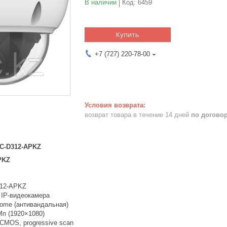
В наличии
Код:
6459
Купить
+7 (727) 220-78-00
возврат товара в течение 14 дней
по догово
PC-D312-APKZ
PKZ
312-APKZ
 IP-видеокамера
ome (антивандальная)
Мп (1920×1080)
 CMOS, progressive scan