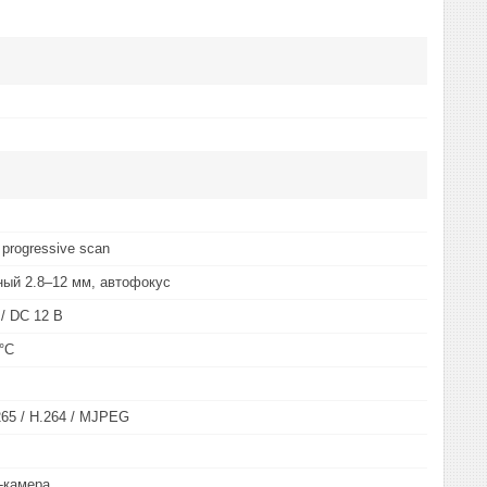
progressive scan
ый 2.8–12 мм, автофокус
 / DC 12 В
 °C
.265 / H.264 / MJPEG
-камера