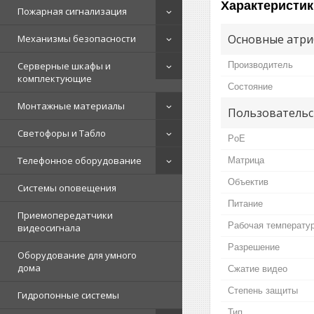
Характеристик
Пожарная сигнализация
Основные атри
Механизмы безопасности
Производитель
Серверные шкафы и
комплектующие
Состояние
Монтажные материалы
Пользовательс
Светофоры и Табло
PoE
Телефонное оборудование
Матрица
Объектив
Системы оповещения
Питание
Приемопередатчики
Рабочая температу
видеосигнала
Разрешение
Оборудование для умного
дома
Сжатие видео
Степень защиты
Гидропонные системы
Тип