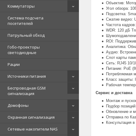
Объектив: Мото
Коммутаторы
Угол обзора: 10
Подсветка: Smar
Система подсчета
Сжатие видео: U
посетителей
Частота кадров:
WDR: 120 дБ T
Патрульный обход
Шумоподавлени
ROI: Поддержив
Аналитика: Обн
Гобо-проекторы
Аудио: Встрое
светодиодные
Слот карты пам
Сеть: RJ45 10/
Рации
Питание: PoE (8
Потребляемая м
Источники питания
Класс защиты: I
Рабочая темпера
Беспроводная GSM
Сервис и доставка
сигнализация
Монтаж и пуско
Домофоны
Подбор позиций
Обновление и м
Охранная сигнализация
Отправка по Ка
Консультация в
Сетевые накопители NAS