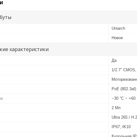
и
буты
Uniarch
Новое
кие характеристики
Да
1/2.7″ CMOS, 
Моторизованн
PoE (802.3af)
ра
−30 °C ~ +60
2 Мп
Ultra 265 / H
IP67, IK10
Купольная IP