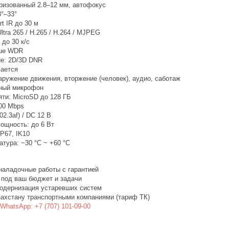
ризованный 2.8–12 мм, автофокус
8°–33°
t IR до 30 м
ltra 265 / H.265 / H.264 / MJPEG
 до 30 к/с
rue WDR
е: 2D/3D DNR
ается
аружение движения, вторжение (человек), аудио, саботаж
нный микрофон
яти: MicroSD до 128 ГБ
100 Mbps
02.3af) / DC 12 В
ощность: до 6 Вт
P67, IK10
тура: −30 °C ~ +60 °C
наладочные работы с гарантией
 под ваш бюджет и задачи
одернизация устаревших систем
захстану транспортными компаниями (тариф ТК)
WhatsApp: +7 (707) 101-09-00