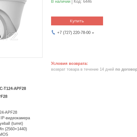
В наличии
Код:
6446
Купить
+7 (727) 220-78-00
возврат товара в течение 14 дней
по догово
PC-T124-APF28
PF28
24-APF28
 IP-видеокамера
ball (turret)
Мп (2560×1440)
CMOS