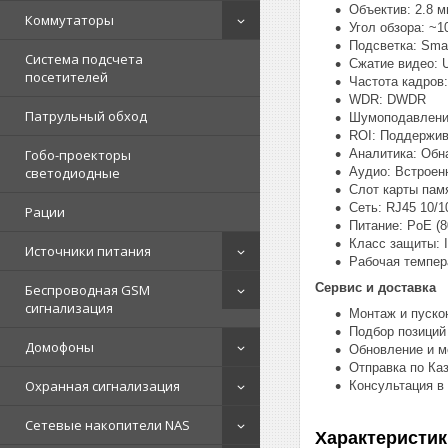
Объектив: 2.8 
Коммутаторы
Угол обзора: ~1
Подсветка: Smar
Система подсчета
Сжатие видео: Ul
посетителей
Частота кадров:
WDR: DWDR
Патрульный обход
Шумоподавлени
ROI: Поддержив
Аналитика: Обн
Гобо-проекторы
Аудио: Встрое
светодиодные
Слот карты пам
Сеть: RJ45 10/
Рации
Питание: PoE (8
Класс защиты: 
Источники питания
Рабочая темпера
Сервис и доставка
Беспроводная GSM
сигнализация
Монтаж и пуско
Подбор позиций
Домофоны
Обновление и м
Отправка по Ка
Охранная сигнализация
Консультация в
Сетевые накопители NAS
Характеристик