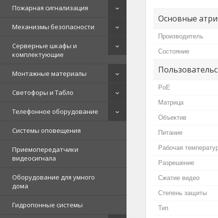
Пожарная сигнализация
Основные атри
Механизмы безопасности
Производитель
Серверные шкафы и
Состояние
комплектующие
Пользовательс
Монтажные материалы
PoE
Светофоры и Табло
Матрица
Телефонное оборудование
Объектив
Системы оповещения
Питание
Рабочая температу
Приемопередатчики
видеосигнала
Разрешение
Оборудование для умного
Сжатие видео
дома
Степень защиты
Гидропонные системы
Тип