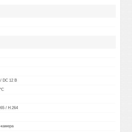
 / DC 12 В
 °C
265 / H.264
-камера