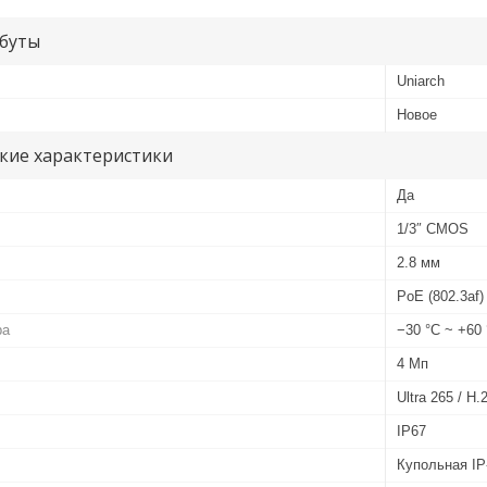
буты
Uniarch
Новое
кие характеристики
Да
1/3″ CMOS
2.8 мм
PoE (802.3af)
ра
−30 °C ~ +60
4 Мп
Ultra 265 / H.
IP67
Купольная IP