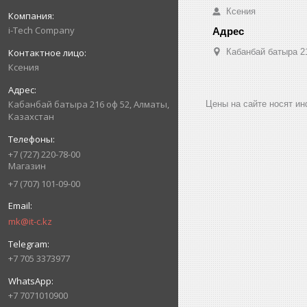
Ксения
i-Tech Company
Кабанбай батыра 2
Ксения
Кабанбай батыра 216 оф 52, Алматы,
Цены на сайте носят и
Казахстан
+7 (727) 220-78-00
Магазин
+7 (707) 101-09-00
mk@it-c.kz
+7 705 3373977
+7 7071010900