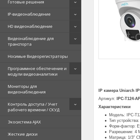
Готовые решения
IP-видеонаблюдение
HD видеонаблюдение
Видеонаблюдение для
транспорта
Носимые Видеорегистраторы
Программное обеспечение и
модули видеоаналитики
Мониторы для
IP камера Uniarch I
видеонаблюдения
Артикул:
IPC-T124-A
Контроль доступа / Учет
Характеристики
рабочего времени / СКУД
Модель: IPC-T1
Тип устройства:
Экосистема AJAX
Форм-фактор: Eye
Разрешение: 4 
Жесткие диски
Матрица: 1/3″ 