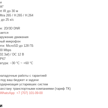
мм
04°
t IR до 30 м
tra 265 / H.265 / H.264
 до 25 к/с
е: 2D/3D DNR
ается
аружение движения
нный микрофон
яти: MicroSD до 128 ГБ
100 Mbps
02.3af) / DC 12 В
IP67
тура: −30 °C ~ +60 °C
наладочные работы с гарантией
 под ваш бюджет и задачи
одернизация устаревших систем
захстану транспортными компаниями (тариф ТК)
WhatsApp: +7 (707) 101-09-00
и