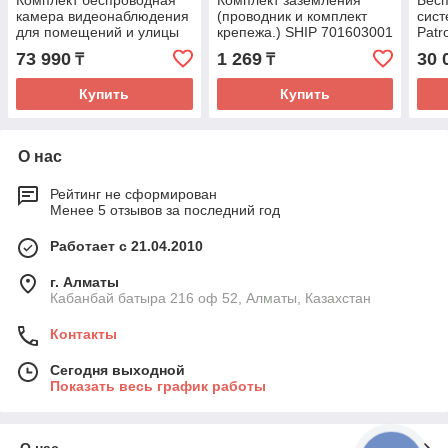
Комплект беспроводная
Комплект заземления
Бесп
камера видеонаблюдения
(проводник и комплект
сист
для помещений и улицы
крепежа.) SHIP 701603001
Patr
Tapo C460 KIT с
(Пр
73 990
1 269
30 
₸
₸
солнечной панелью
Купить
Купить
О нас
Рейтинг не сформирован
Менее 5 отзывов за последний год
Работает с 21.04.2010
г. Алматы
Кабанбай батыра 216 оф 52, Алматы, Казахстан
Контакты
Сегодня выходной
Показать весь график работы