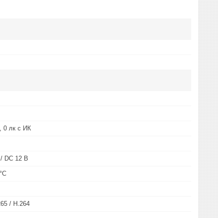
, 0 лк с ИК
 / DC 12 В
 °C
265 / H.264