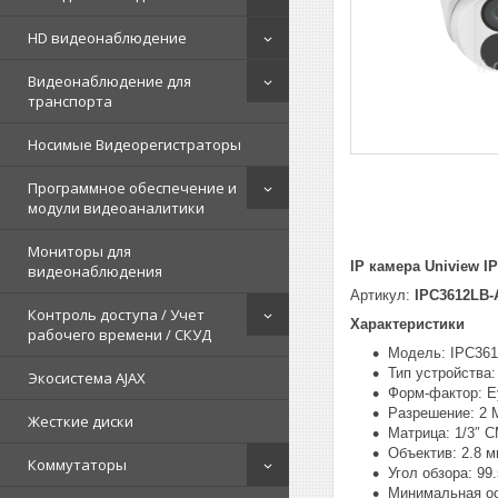
HD видеонаблюдение
Видеонаблюдение для
транспорта
Носимые Видеорегистраторы
Программное обеспечение и
модули видеоаналитики
Мониторы для
IP камера Uniview I
видеонаблюдения
Артикул:
IPC3612LB-
Контроль доступа / Учет
Характеристики
рабочего времени / СКУД
Модель: IPC36
Тип устройства:
Экосистема AJAX
Форм-фактор: Eye
Разрешение: 2 
Жесткие диски
Матрица: 1/3″ 
Объектив: 2.8 
Коммутаторы
Угол обзора: 99.
Минимальная осв