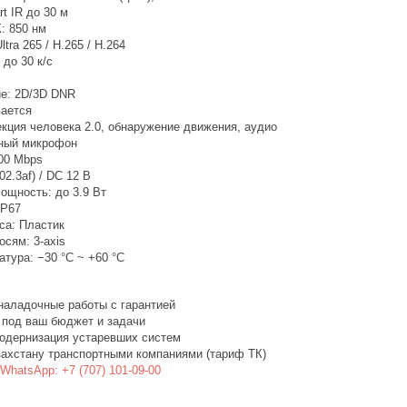
t IR до 30 м
: 850 нм
tra 265 / H.265 / H.264
 до 30 к/с
е: 2D/3D DNR
ается
екция человека 2.0, обнаружение движения, аудио
нный микрофон
100 Mbps
02.3af) / DC 12 В
ощность: до 3.9 Вт
IP67
са: Пластик
осям: 3-axis
тура: −30 °C ~ +60 °C
наладочные работы с гарантией
 под ваш бюджет и задачи
одернизация устаревших систем
захстану транспортными компаниями (тариф ТК)
WhatsApp: +7 (707) 101-09-00