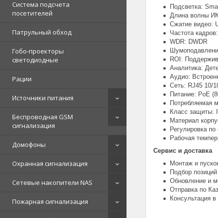
Система подсчета
Подсветка: Smar
посетителей
Длина волны ИК
Сжатие видео: Ul
Патрульный обход
Частота кадров:
WDR: DWDR
Шумоподавлени
Гобо-проекторы
ROI: Поддержив
светодиодные
Аналитика: Дет
Аудио: Встрое
Рации
Сеть: RJ45 10/
Питание: PoE (8
Источники питания
Потребляемая м
Класс защиты: 
Беспроводная GSM
Материал корпу
сигнализация
Регулировка по 
Рабочая темпера
Домофоны
Сервис и доставка
Охранная сигнализация
Монтаж и пуско
Подбор позиций
Обновление и м
Сетевые накопители NAS
Отправка по Ка
Консультация в
Пожарная сигнализация