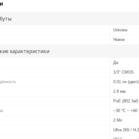
и
буты
Uniview
Новое
кие характеристики
Да
1/3″ CMOS
щённость
0.01 лк (цвет)
2.8 мм
PoE (802.3af)
ра
−30 °C ~ +60
2 Мп
Ultra 265 / H.