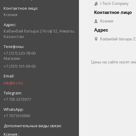
i-Tech Company
Ксения
Ксения
Кабанбай батыра 216 оф 52, Алматы,
Казахстан
Кабанбай батыра 2
+7 (727) 220-78-00
Магазин
Цены на сайте носят и
+7 (707) 101-09-00
mk@it-c.kz
+7 705 3373977
+7 7071010900
Ксения