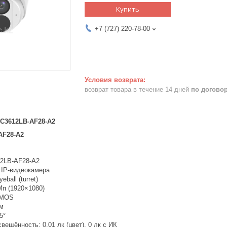
Купить
+7 (727) 220-78-00
возврат товара в течение 14 дней
по догово
PC3612LB-AF28-A2
AF28-A2
12LB-AF28-A2
 IP-видеокамера
ball (turret)
Мп (1920×1080)
CMOS
мм
5°
ещённость: 0.01 лк (цвет), 0 лк с ИК