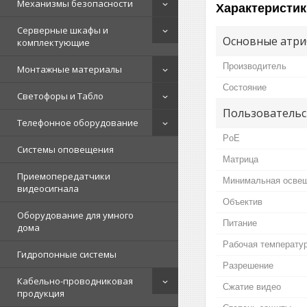
Механизмы безопасности
Характеристик
Серверные шкафы и
Основные атри
комплектующие
Производитель
Монтажные материалы
Состояние
Светофоры и Табло
Пользовательс
Телефонное оборудование
PoE
Системы оповещения
Матрица
Приемопередатчики
Минимальная осве
видеосигнала
Объектив
Оборудование для умного
Питание
дома
Рабочая температу
Гидропонные системы
Разрешение
Кабельно-проводниковая
Сжатие видео
продукция