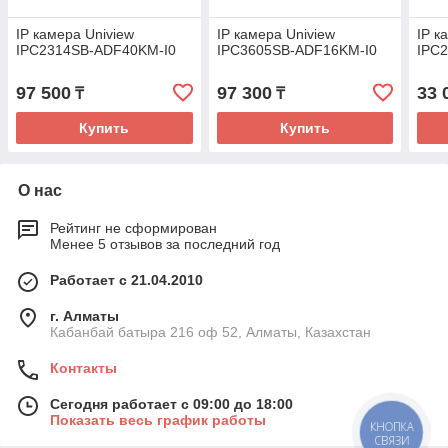
IP камера Uniview
IP камера Uniview
IP к
IPC2314SB-ADF40KM-I0
IPC3605SB-ADF16KM-I0
IPC
97 500
97 300
33 
₸
₸
Купить
Купить
О нас
Рейтинг не сформирован
Менее 5 отзывов за последний год
Работает с 21.04.2010
г. Алматы
Кабанбай батыра 216 оф 52, Алматы, Казахстан
Контакты
Сегодня работает с 09:00 до 18:00
Показать весь график работы
КНОПКА
СВЯЗИ