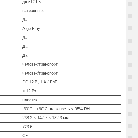
до 512 ГБ
встроенные
Да
AIgo Play
Да
Да
Да
человек/транспорт
человек/транспорт
DC 12 В, 1 А / PoE
< 12 Вт
пластик
-30°C…+60°C, влажность < 95% RH
238.2 × 147.7 × 182.3 мм
723.6 г
CE