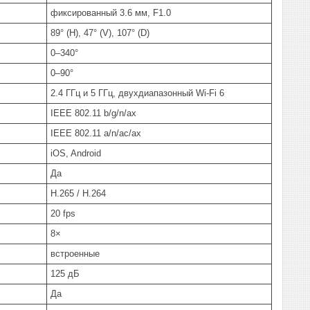
фиксированный 3.6 мм, F1.0
89° (H), 47° (V), 107° (D)
0–340°
0–90°
2.4 ГГц и 5 ГГц, двухдиапазонный Wi-Fi 6
IEEE 802.11 b/g/n/ax
IEEE 802.11 a/n/ac/ax
iOS, Android
Да
H.265 / H.264
20 fps
8×
встроенные
125 дБ
Да