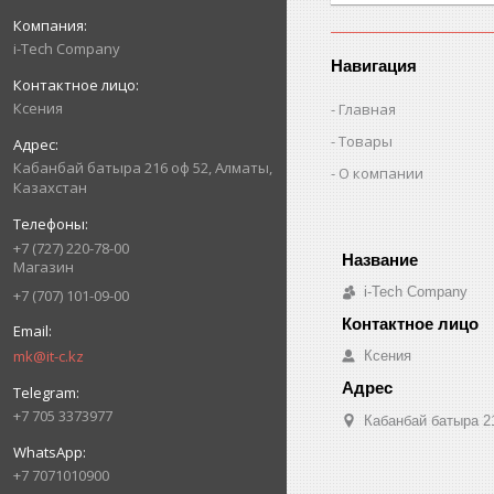
i-Tech Company
Навигация
Ксения
Главная
Товары
Кабанбай батыра 216 оф 52, Алматы,
О компании
Казахстан
+7 (727) 220-78-00
Магазин
i-Tech Company
+7 (707) 101-09-00
mk@it-c.kz
Ксения
+7 705 3373977
Кабанбай батыра 2
+7 7071010900