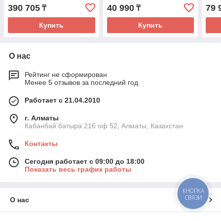
4G+GPS/Глонасс
390 705
40 990
79 
₸
₸
Купить
Купить
О нас
Рейтинг не сформирован
Менее 5 отзывов за последний год
Работает с 21.04.2010
г. Алматы
Кабанбай батыра 216 оф 52, Алматы, Казахстан
Контакты
Сегодня работает с 09:00 до 18:00
Показать весь график работы
КНОПКА
СВЯЗИ
О нас