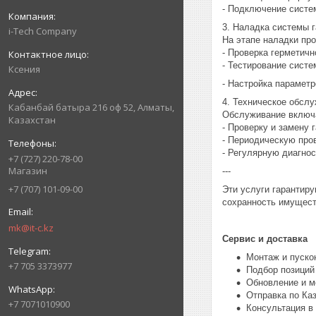
- Подключение систе
3. Наладка системы 
i-Tech Company
На этапе наладки про
- Проверка герметичн
- Тестирование систе
Ксения
- Настройка параметр
4. Техническое обсл
Кабанбай батыра 216 оф 52, Алматы,
Обслуживание включ
Казахстан
- Проверку и замену 
- Периодическую про
- Регулярную диагнос
+7 (727) 220-78-00
Магазин
---
+7 (707) 101-09-00
Эти услуги гарантир
сохранность имущес
mk@it-c.kz
Сервис и доставка
Монтаж и пуско
+7 705 3373977
Подбор позиций
Обновление и м
Отправка по Ка
+7 7071010900
Консультация в