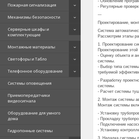
- Обновление програ
Пожарная сигнализация
- Регулярные провер
---
Механизмы безопасности
Проектирование, мон
Серверные шкафы и
Система автоматичес
комплектующие
Рассмотрим этапы ра
1. Проектирование с
Монтажные материалы
Проектирование этой
- Оценку объекта и 
Светофоры и Табло
системы.
- Выбор типа системы
Телефонное оборудование
требуемой эффективн
- Разработку проект
Системы оповещения
системы.
- Расчет системы ту
Приемопередатчики
2. Монтаж системы а
видеосигнала
Монтаж системы вклю
Оборудование для умного
- Установку трубопро
дома
- Прокладку трубопро
- Подключение насос
- Установку контролл
Гидропонные системы
3. Наладка системы 