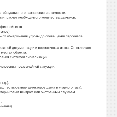
тей здания, его назначения и этажности.
ия, расчет необходимого количества датчиков,
ифики объекта.
ганов).
— от обнаружения угрозы до оповещения персонала.
ектной документации и нормативных актов. Он включает:
 местах объекта.
ления системой сигнализации.
никновении чрезвычайной ситуации.
т.д.).
р, тестирование детекторов дыма и угарного газа).
ниторинговым центрам или экстренным службам.
т:
инений).