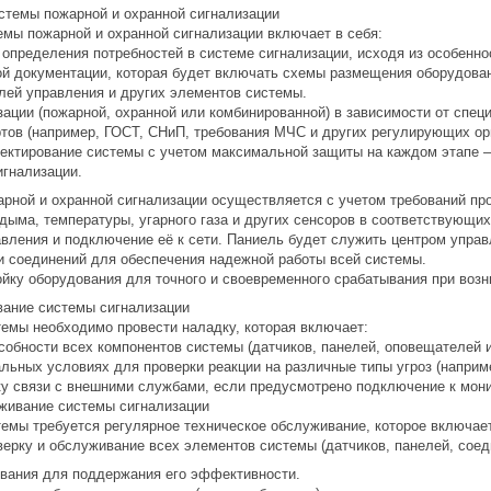
истемы пожарной и охранной сигнализации
емы пожарной и охранной сигнализации включает в себя:
 определения потребностей в системе сигнализации, исходя из особеннос
ной документации, которая будет включать схемы размещения оборудован
елей управления и других элементов системы.
зации (пожарной, охранной или комбинированной) в зависимости от спец
ртов (например, ГОСТ, СНиП, требования МЧС и других регулирующих ор
роектирование системы с учетом максимальной защиты на каждом этапе 
игнализации.
рной и охранной сигнализации осуществляется с учетом требований про
 дыма, температуры, угарного газа и других сенсоров в соответствующих
авления и подключение её к сети. Паниель будет служить центром управ
 и соединений для обеспечения надежной работы всей системы.
ойку оборудования для точного и своевременного срабатывания при воз
ование системы сигнализации
темы необходимо провести наладку, которая включает:
собности всех компонентов системы (датчиков, панелей, оповещателей и 
альных условиях для проверки реакции на различные типы угроз (наприме
йку связи с внешними службами, если предусмотрено подключение к мо
уживание системы сигнализации
темы требуется регулярное техническое обслуживание, которое включае
верку и обслуживание всех элементов системы (датчиков, панелей, соед
ования для поддержания его эффективности.