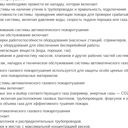
мы необходимо провести ее наладку, которая включает:
стемы на наличие утечек в трубопроводах и правильность подключения.
ктивности системы: проведение имитации пожара для проверки срабатыв
ов системы, включая давление воды, скорость подачи порошка или газа
уживание системы автоматического пожаротушения
кое обслуживание включает:
ерки работоспособности оборудования (насосных станций, спринклеров, 
ку оборудования для обеспечения бесперебойной работы.
гнегасящих веществ (вода, порошок, газ).
ивание и диагностику насосов, клапанов и других рабочих частей систе
таж, наладка и техническое обслуживание системы автоматического газ
кого газового пожаротушения используется для защиты особо ценных о
 или пожароопасных материалов.
истемы автоматического газового пожаротушения
емы включает:
ых зон и выбор соответствующего газа (например, инертные газы — СО2,
, включая расположение газовых баллонов, трубопроводов, форсунок и 
го объема газа для эффективного тушения пожара.
втоматического газового пожаротушения
ючает:
 баллонов и распределительных трубопроводов.
ок в местах с максимальной концентрацией рисков.