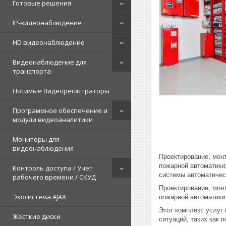
Готовые решения
IP-видеонаблюдение
HD видеонаблюдение
Видеонаблюдение для
транспорта
Носимые Видеорегистраторы
Программное обеспечение и
модули видеоаналитики
Мониторы для
видеонаблюдения
Проектирование, мон
пожарной автоматики
Контроль доступа / Учет
системы автоматичес
рабочего времени / СКУД
Проектирование, мон
Экосистема AJAX
пожарной автоматики
Этот комплекс услуг
Жесткие диски
ситуаций, таких как 