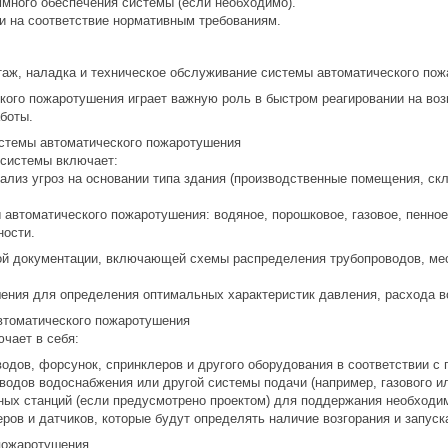
ммного обеспечения системы (если необходимо).
ки на соответствие нормативным требованиям.
таж, наладка и техническое обслуживание системы автоматического по
кого пожаротушения играет важную роль в быстром реагировании на воз
боты.
истемы автоматического пожаротушения
 системы включает:
анализ угроз на основании типа здания (производственные помещения, 
 автоматического пожаротушения: водяное, порошковое, газовое, пенное
ости.
ной документации, включающей схемы распределения трубопроводов, ме
шения для определения оптимальных характеристик давления, расхода в
втоматического пожаротушения
чает в себя:
водов, форсунок, спринклеров и другого оборудования в соответствии с 
водов водоснабжения или другой системы подачи (например, газового и
ных станций (если предусмотрено проектом) для поддержания необходим
еров и датчиков, которые будут определять наличие возгорания и запуск
пожаротушения