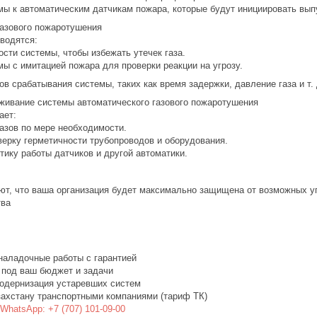
мы к автоматическим датчикам пожара, которые будут инициировать выпу
газового пожаротушения
водятся:
ости системы, чтобы избежать утечек газа.
мы с имитацией пожара для проверки реакции на угрозу.
ов срабатывания системы, таких как время задержки, давление газа и т. 
уживание системы автоматического газового пожаротушения
ает:
газов по мере необходимости.
верку герметичности трубопроводов и оборудования.
тику работы датчиков и другой автоматики.
уют, что ваша организация будет максимально защищена от возможных уг
тва
наладочные работы с гарантией
 под ваш бюджет и задачи
одернизация устаревших систем
захстану транспортными компаниями (тариф ТК)
WhatsApp: +7 (707) 101-09-00