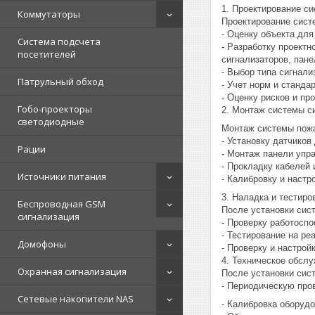
1. Проектирование с
Коммутаторы
Проектирование сист
- Оценку объекта для
Система подсчета
- Разработку проект
посетителей
сигнализаторов, пан
- Выбор типа сигнали
Патрульный обход
- Учет норм и станда
- Оценку рисков и п
Гобо-проекторы
2. Монтаж системы с
светодиодные
Монтаж системы пожа
- Установку датчиков
Рации
- Монтаж панели упр
- Прокладку кабелей
Источники питания
- Калибровку и настр
3. Наладка и тестир
Беспроводная GSM
После установки сис
сигнализация
- Проверку работоспо
- Тестирование на ре
Домофоны
- Проверку и настро
4. Техническое обсл
Охранная сигнализация
После установки сис
- Периодическую про
Сетевые накопители NAS
- Калибровка оборуд