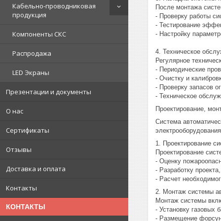
Кабельно-проводниковая
После монтажа систе
продукция
- Проверку работы си
- Тестирование эффе
Компоненты СКС
- Настройку параметр
4. Техническое обсл
Распродажа
Регулярное техничес
- Периодические пров
LED Экраны
- Очистку и калибров
- Проверку запасов о
Презентации и документы
- Техническое обслуж
Проектирование, мон
О нас
Система автоматичес
Сертификаты
электрооборудования
1. Проектирование с
Отзывы
Проектирование сист
- Оценку пожароопасн
Доставка и оплата
- Разработку проекта
- Расчет необходимо
Контакты
2. Монтаж системы а
Монтаж системы вкл
КОНТАКТЫ
- Установку газовых
- Размещение форсун