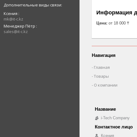
Информация д
Ксения
mk@it-c.kz
Цена:
от 18 000 ₸
Менеджер Пётр
sales@it-c.kz
Навигация
Главная
Товары
О компании
i-Tech Company
Ксения