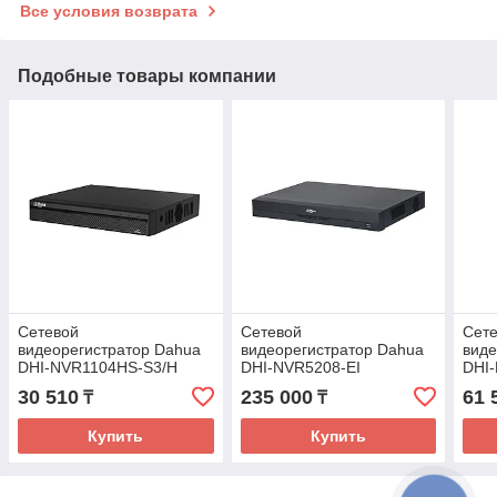
Все условия возврата
Подобные товары компании
Сетевой
Сетевой
Сет
видеорегистратор Dahua
видеорегистратор Dahua
виде
DHI-NVR1104HS-S3/H
DHI-NVR5208-EI
DHI
30 510
235 000
61 
₸
₸
Купить
Купить