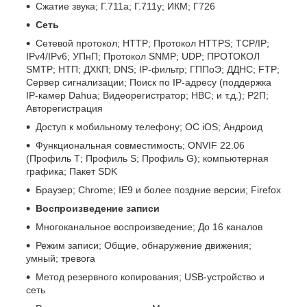
Сжатие звука; Г.711а; Г.711у; ИКМ; Г726
Сеть
Сетевой протокол; HTTP; Протокол HTTPS; TCP/IP;
IPv4/IPv6; УПнП; Протокол SNMP; UDP; ПРОТОКОЛ
SMTP; НТП; ДХКП; DNS; IP-фильтр; ГППоЭ; ДДНС; FTP;
Сервер сигнализации; Поиск по IP-адресу (поддержка
IP-камер Dahua; Видеорегистратор; НВС; и т.д.); Р2П;
Авторегистрация
Доступ к мобильному телефону; ОС iOS; Андроид
Функциональная совместимость; ONVIF 22.06
(Профиль Т; Профиль S; Профиль G); компьютерная
графика; Пакет SDK
Браузер; Chrome; IE9 и более поздние версии; Firefox
Воспроизведение записи
Многоканальное воспроизведение; До 16 каналов
Режим записи; Общие, обнаружение движения;
умный; тревога
Метод резервного копирования; USB-устройство и
сеть