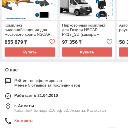
Комплект
Парковочный комплект
Авто
видеонаблюдения для
для Газели NSCAR
роу
мостового крана NSCAR:
PK17_SD (камера +
камера с 30-ти кратным
монитор 7'') с функцией
855 879
97 356
58 
₸
₸
зумом и беспроводным
записи
передатчиком
Купить
Купить
О нас
Рейтинг не сформирован
Менее 5 отзывов за последний год
Работает с 21.04.2010
г. Алматы
Кабанбай батыра 216 оф 52, Алматы, Казахстан
Контакты