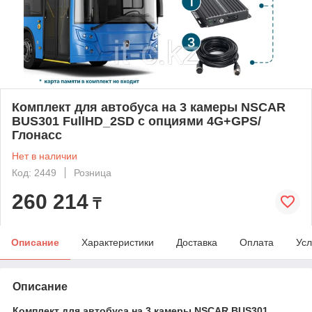
Комплект для автобуса на 3 камеры NSCAR
BUS301 FullHD_2SD с опциями 4G+GPS/
Глонасс
Нет в наличии
Код: 2449
Розница
260 214
₸
Описание
Характеристики
Доставка
Оплата
Усл
Описание
Комплект для автобуса на 3 камеры NSCAR BUS301