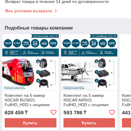
Возврат товара в течение 14 дней по договоренности
Все условия возврата
Подобные товары компании
Комплект на 6 камер
Комплект на 5 камер
Комп
NSCAR BUS601
NSCAR AIR501
NSC
FullHD_HDD с опциями
FullHD_HDD с опциями
Ful
4G+GPS/Глонасс
4G+GPS/Глонасс
4G+
628 459
593 786
441
₸
₸
Купить
Купить