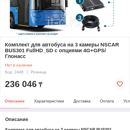
Комплект для автобуса на 3 камеры NSCAR
BUS301 FullHD_SD с опциями 4G+GPS/
Глонасс
Нет в наличии
Код: 2448
Розница
236 046
₸
Описание
Характеристики
Доставка
Оплата
Усл
Описание
Комплект для автобуса на 3 камеры NSCAR BUS301