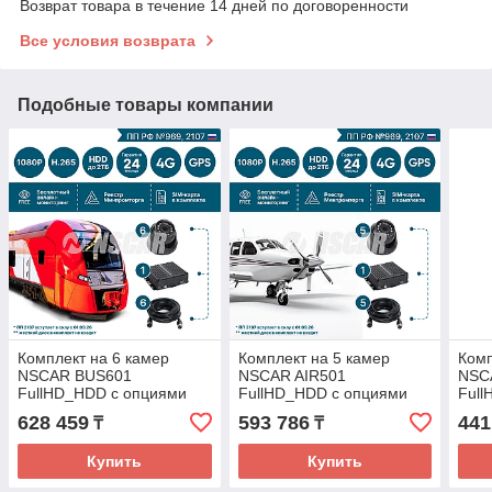
Возврат товара в течение 14 дней по договоренности
Все условия возврата
Подобные товары компании
Комплект на 6 камер
Комплект на 5 камер
Комп
NSCAR BUS601
NSCAR AIR501
NSC
FullHD_HDD с опциями
FullHD_HDD с опциями
Ful
4G+GPS/Глонасс
4G+GPS/Глонасс
4G+
628 459
593 786
441
₸
₸
Купить
Купить