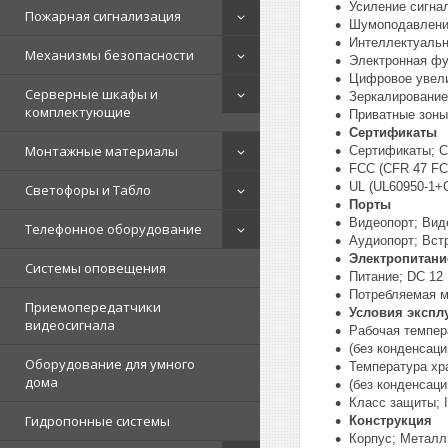
Усиление сигна
Пожарная сигнализация
Шумоподавлени
Интеллектуальн
Механизмы безопасности
Электронная фу
Цифровое увели
Серверные шкафы и
Зеркалирование
комплектующие
Приватные зоны;
Сертификаты
Монтажные материалы
Сертификаты; C
FCC (CFR 47 FCC
UL (UL60950-1+
Светофоры и Табло
Порты
Видеопорт; Вид
Телефонное оборудование
Аудиопорт; Вст
Электропитани
Системы оповещения
Питание; DC 12
Потребляемая мо
Приемопередатчики
Условия экспл
видеосигнала
Рабочая темпера
(без конденсаци
Оборудование для умного
Температура хра
дома
(без конденсаци
Класс защиты; 
Гидропонные системы
Конструкция
Корпус; Металл