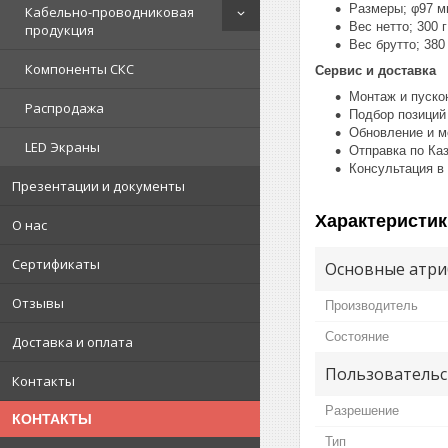
Размеры; φ97 м
Кабельно-проводниковая
Вес нетто; 300 г
продукция
Вес брутто; 380 
Компоненты СКС
Сервис и доставка
Монтаж и пуско
Распродажа
Подбор позиций
Обновление и м
LED Экраны
Отправка по Ка
Консультация в
Презентации и документы
Характеристик
О нас
Сертификаты
Основные атри
Отзывы
Производитель
Состояние
Доставка и оплата
Пользовательс
Контакты
Разрешение
КОНТАКТЫ
Тип