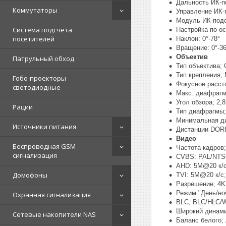
Дальность ИК-п
Коммутаторы
Управление ИК-
Модуль ИК-подс
Система подсчета
Настройка по ос
посетителей
Наклон: 0°-78°
Вращение: 0°-36
Объектив
Патрульный обход
Тип объектива;
Тип крепления;
Гобо-проекторы
Фокусное расст
светодиодные
Макс. диафрагм
Угол обзора; 2,
Рации
Тип диафрагмы;
Минимальная ди
Источники питания
Дистанции DORI;
Видео
Беспроводная GSM
Частота кадров;
сигнализация
CVBS: PAL/NT
AHD: 5M@20 к/с
Домофоны
TVI: 5M@20 к/с;
Разрешение; 4K 
Режим "День/но
Охранная сигнализация
BLC; BLC/HLC/
Широкий динами
Сетевые накопители NAS
Баланс белого;