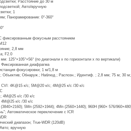
одсветки; Расстояние до 30 м
подсветкой; Авто/вручную
ветки; 1
ям; Панорамирование: 0°-360°
0°
 С фиксированным фокусным расстоянием
 M12
ояние; 2,8 мм
а; F2.0
8 мм: 125°×105°×56° (по диагонали x по горизонтали x по вертикали)
 Фиксированная диафрагма
станция фокусировки; 1 м/1,8 м
 Объектив; Обнаруж.; Наблюд.; Распозн.; Идентиф. ; 2,8 мм; 75 м; 30 м;
 CVI: 4K@15 к/с; 5M@20 к/с; 4M@25 к/с /30 к/с
SC
; 4M@25 к/с /30 к/с
 4M@25 к/с /30 к/с
(3840×2160); 5Mп (2592×1944); 4Mп (2560×1440); 960H (960× 576/960×480
чь"; Автоматическое переключение с ICR
WDR
ческий диапазон; True-WDR (120dB)
 Авто; вручную