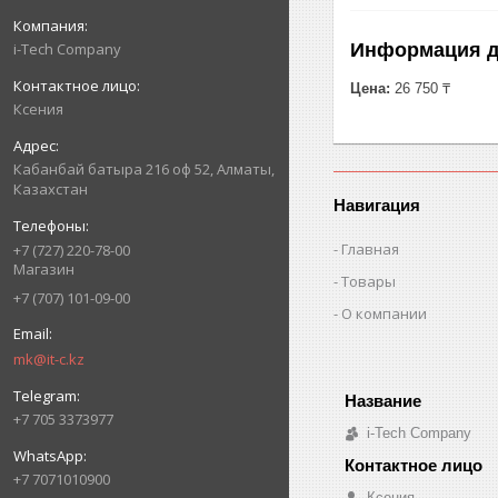
Информация д
i-Tech Company
Цена:
26 750 ₸
Ксения
Кабанбай батыра 216 оф 52, Алматы,
Казахстан
Навигация
Главная
+7 (727) 220-78-00
Магазин
Товары
+7 (707) 101-09-00
О компании
mk@it-c.kz
+7 705 3373977
i-Tech Company
+7 7071010900
Ксения