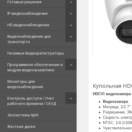
Готовые решения
IP-видеонаблюдение
HD видеонаблюдение
Видеонаблюдение для
транспорта
Носимые Видеорегистраторы
Программное обеспечение и
модули видеоаналитики
Мониторы для
Купольная HD
видеонаблюдения
HDCVI видеокамера
Контроль доступа / Учет
Видеокамера
рабочего времени / СКУД
Матрица; 1/2.7
Разрешение; 384
Экосистема AJAX
Скорость электр
NTSC: 1/4-1/100
Жесткие диски
Чувствительност