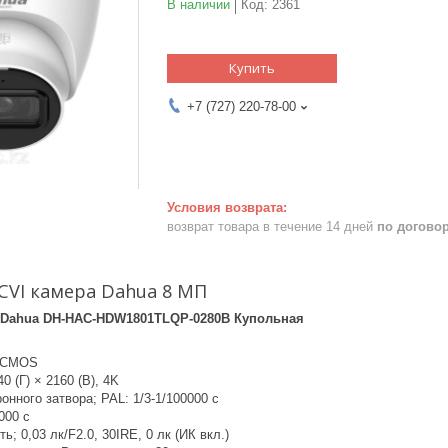
В наличии
Код:
2361
Купить
+7 (727) 220-78-00
возврат товара в течение 14 дней
по догово
CVI камера Dahua 8 МП
 Dahua DH-HAC-HDW1801TLQP-0280B Купольная
" CMOS
0 (Г) × 2160 (В), 4K
онного затвора; PAL: 1/3-1/100000 с
000 с
ь; 0,03 лк/F2.0, 30IRE, 0 лк (ИК вкл.)