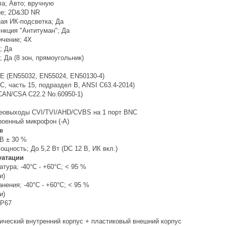
ла; Авто; вручную
е; 2D&3D NR
ая ИК-подсветка; Да
нкция "Антитуман"; Да
чение; 4X
; Да
 Да (8 зон, прямоугольник)
E (EN55032, EN55024, EN50130-4)
, часть 15, подраздел B, ANSI C63.4-2014)
CAN/CSA C22.2 No.60950-1)
еовыходы CVI/TVI/AHD/CVBS на 1 порт BNC
роенный микрофон (-A)
е
 В ± 30 %
щность; До 5,2 Вт (DC 12 В, ИК вкл.)
уатации
тура; -40°C - +60°C; < 95 %
и)
нения; -40°C - +60°C; < 95 %
и)
IP67
ический внутренний корпус + пластиковый внешний корпус