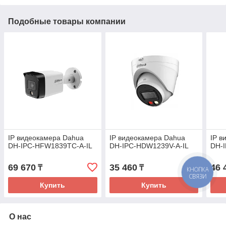
Подобные товары компании
IP видеокамера Dahua
IP видеокамера Dahua
IP в
DH-IPC-HFW1839TC-A-IL
DH-IPC-HDW1239V-A-IL
DH-
69 670
35 460
46 
₸
₸
КНОПКА
СВЯЗИ
Купить
Купить
О нас