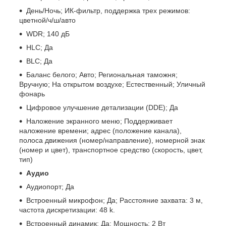
День/Ночь; ИК-фильтр, поддержка трех режимов:
цветной/ч/ш/авто
WDR; 140 дБ
HLC; Да
BLC; Да
Баланс белого; Авто; Региональная таможня;
Вручную; На открытом воздухе; Естественный; Уличный
фонарь
Цифровое улучшение детализации (DDE); Да
Наложение экранного меню; Поддерживает
наложение времени; адрес (положение канала),
полоса движения (номер/направление), номерной знак
(номер и цвет), транспортное средство (скорость, цвет,
тип)
Аудио
Аудиопорт; Да
Встроенный микрофон; Да; Расстояние захвата: 3 м,
частота дискретизации: 48 k.
Встроенный динамик; Да; Мощность: 2 Вт