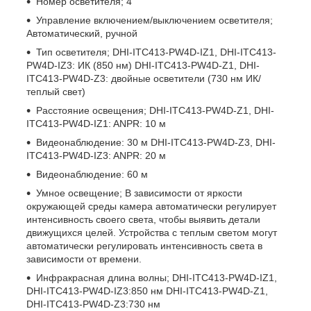
Номер осветителя; 4
Управление включением/выключением осветителя;
Автоматический, ручной
Тип осветителя; DHI-ITC413-PW4D-IZ1, DHI-ITC413-
PW4D-IZ3: ИК (850 нм) DHI-ITC413-PW4D-Z1, DHI-
ITC413-PW4D-Z3: двойные осветители (730 нм ИК/
теплый свет)
Расстояние освещения; DHI-ITC413-PW4D-Z1, DHI-
ITC413-PW4D-IZ1: ANPR: 10 м
Видеонаблюдение: 30 м DHI-ITC413-PW4D-Z3, DHI-
ITC413-PW4D-IZ3: ANPR: 20 м
Видеонаблюдение: 60 м
Умное освещение; В зависимости от яркости
окружающей среды камера автоматически регулирует
интенсивность своего света, чтобы выявить детали
движущихся целей. Устройства с теплым светом могут
автоматически регулировать интенсивность света в
зависимости от времени.
Инфракрасная длина волны; DHI-ITC413-PW4D-IZ1,
DHI-ITC413-PW4D-IZ3:850 нм DHI-ITC413-PW4D-Z1,
DHI-ITC413-PW4D-Z3:730 нм