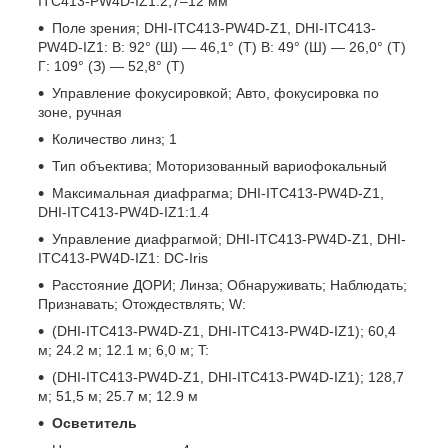
ITC413-PW4D-IZ1:2,7–12 мм
Поле зрения; DHI-ITC413-PW4D-Z1, DHI-ITC413-
PW4D-IZ1: В: 92° (Ш) — 46,1° (Т) В: 49° (Ш) — 26,0° (Т)
Г: 109° (З) — 52,8° (Т)
Управление фокусировкой; Авто, фокусировка по
зоне, ручная
Количество линз; 1
Тип объектива; Моторизованный вариофокальный
Максимальная диафрагма; DHI-ITC413-PW4D-Z1,
DHI-ITC413-PW4D-IZ1:1.4
Управление диафрагмой; DHI-ITC413-PW4D-Z1, DHI-
ITC413-PW4D-IZ1: DC-Iris
Расстояние ДОРИ; Линза; Обнаруживать; Наблюдать;
Признавать; Отождествлять; W:
(DHI-ITC413-PW4D-Z1, DHI-ITC413-PW4D-IZ1); 60,4
м; 24.2 м; 12.1 м; 6,0 м; T:
(DHI-ITC413-PW4D-Z1, DHI-ITC413-PW4D-IZ1); 128,7
м; 51,5 м; 25.7 м; 12.9 м
Осветитель