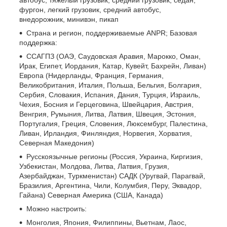
фургон, легкий грузовик, средний автобус,
внедорожник, минивэн, пикап
Страна и регион, поддерживаемые ANPR; Базовая
поддержка:
ССАГПЗ (ОАЭ, Саудовская Аравия, Марокко, Оман,
Ирак, Египет, Иордания, Катар, Кувейт, Бахрейн, Ливан)
Европа (Нидерланды, Франция, Германия,
Великобритания, Италия, Польша, Бельгия, Болгария,
Сербия, Словакия, Испания, Дания, Турция, Израиль,
Чехия, Босния и Герцеговина, Швейцария, Австрия,
Венгрия, Румыния, Литва, Латвия, Швеция, Эстония,
Португалия, Греция, Словения, Люксембург, Палестина,
Ливан, Ирландия, Финляндия, Норвегия, Хорватия,
Северная Македония)
Русскоязычные регионы (Россия, Украина, Киргизия,
Узбекистан, Молдова, Литва, Латвия, Грузия,
Азербайджан, Туркменистан) САДК (Уругвай, Парагвай,
Бразилия, Аргентина, Чили, Колумбия, Перу, Эквадор,
Гайана) Северная Америка (США, Канада)
Можно настроить:
Монголия, Япония, Филиппины, Вьетнам, Лаос,