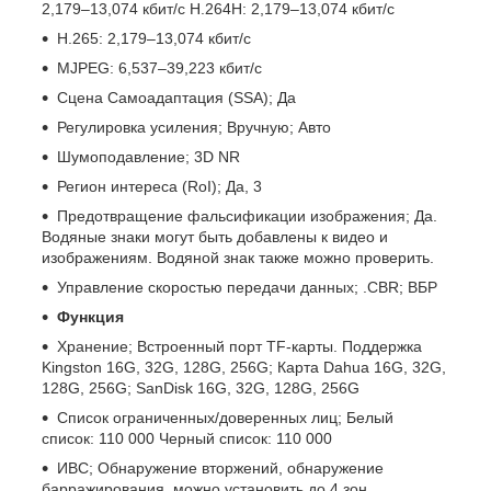
2,179–13,074 кбит/с H.264H: 2,179–13,074 кбит/с
H.265: 2,179–13,074 кбит/с
MJPEG: 6,537–39,223 кбит/с
Сцена Самоадаптация (SSA); Да
Регулировка усиления; Вручную; Авто
Шумоподавление; 3D NR
Регион интереса (RoI); Да, 3
Предотвращение фальсификации изображения; Да.
Водяные знаки могут быть добавлены к видео и
изображениям. Водяной знак также можно проверить.
Управление скоростью передачи данных; .CBR; ВБР
Функция
Хранение; Встроенный порт TF-карты. Поддержка
Kingston 16G, 32G, 128G, 256G; Карта Dahua 16G, 32G,
128G, 256G; SanDisk 16G, 32G, 128G, 256G
Список ограниченных/доверенных лиц; Белый
список: 110 000 Черный список: 110 000
ИВС; Обнаружение вторжений, обнаружение
барражирования, можно установить до 4 зон.