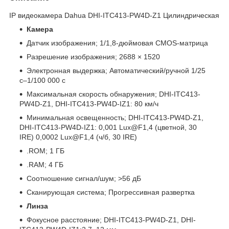
IP видеокамера Dahua DHI-ITC413-PW4D-Z1 Цилиндрическая
Камера
Датчик изображения; 1/1,8-дюймовая CMOS-матрица
Разрешение изображения; 2688 × 1520
Электронная выдержка; Автоматический/ручной 1/25
с–1/100 000 с
Максимальная скорость обнаружения; DHI-ITC413-
PW4D-Z1, DHI-ITC413-PW4D-IZ1: 80 км/ч
Минимальная освещенность; DHI-ITC413-PW4D-Z1,
DHI-ITC413-PW4D-IZ1: 0,001 Lux@F1,4 (цветной, 30
IRE) 0,0002 Lux@F1,4 (ч/б, 30 IRE)
.ROM; 1 ГБ
.RAM; 4 ГБ
Соотношение сигнал/шум; >56 дБ
Сканирующая система; Прогрессивная развертка
Линза
Фокусное расстояние; DHI-ITC413-PW4D-Z1, DHI-