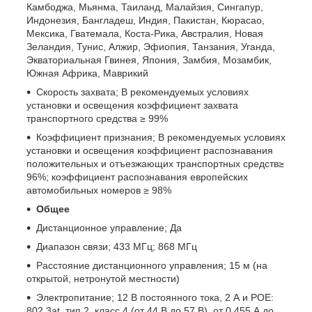
Камбоджа, Мьянма, Таиланд, Малайзия, Сингапур,
Индонезия, Бангладеш, Индия, Пакистан, Кюрасао,
Мексика, Гватемала, Коста-Рика, Австралия, Новая
Зеландия, Тунис, Алжир, Эфиопия, Танзания, Уганда,
Экваториальная Гвинея, Япония, Замбия, Мозамбик,
Южная Африка, Маврикий
Скорость захвата; В рекомендуемых условиях
установки и освещения коэффициент захвата
транспортного средства ≥ 99%
Коэффициент признания; В рекомендуемых условиях
установки и освещения коэффициент распознавания
положительных и отъезжающих транспортных средств≥
96%; коэффициент распознавания европейских
автомобильных номеров ≥ 98%
Общее
Дистанционное управление; Да
Диапазон связи; 433 МГц; 868 МГц
Расстояние дистанционного управления; 15 м (на
открытой, нетронутой местности)
Электропитание; 12 В постоянного тока, 2 А и POE:
802.3at, тип 2, класс 4 (от 44 В до 57 В), от 0,455 А до