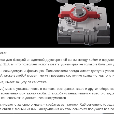
ller
токол для быстрой и надежной двусторонней связи между хабом и подкл
о 1100 м, что позволяет использовать умный кран не только в большом
сю необходимую информацию. Пользователи всегда имеют доступ к управ
 А также в любой момент могут проверить состояние крана – открыто или
lve) имеет защиту от саботажа.
alve) можно устанавливать в офисах, ресторанах, кафе и других общес
ьтернативная монтажная скоба. Эта скоба устанавливается вместо станд
 ее невозможно достать без инструментов.
снимают с запорного крана – срабатывает тампер. Хаб регулярно (с зад
е связи с любым из них. Уведомления об этих событиях получают все по