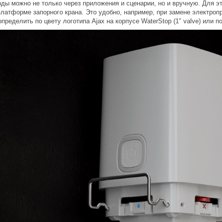
ды можно не только через приложения и сценарии, но и вручную. Для этог
латформе запорного крана. Это удобно, например, при замене электроп
определить по цвету логотипа Ajax на корпусе WaterStop (1″ valve) или 