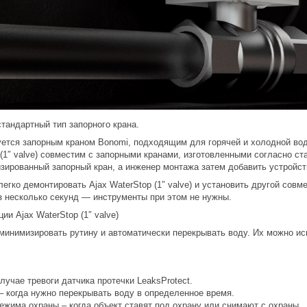
стандартный тип запорного крана.
ется запорным краном Bonomi, подходящим для горячей и холодной воды.
p (1″ valve) совместим с запорными кранами, изготовленными согласно с
зированный запорный кран, а инженер монтажа затем добавить устройст
егко демонтировать Ajax WaterStop (1″ valve) и установить другой совм
з несколько секунд — инструменты при этом не нужны.
ии Ajax WaterStop (1″ valve)
минимизировать рутину и автоматически перекрывать воду. Их можно и
случае тревоги датчика протечки LeaksProtect.
– когда нужно перекрывать воду в определенное время.
ежима охраны – когда объект ставят под охрану или снимают с охраны.