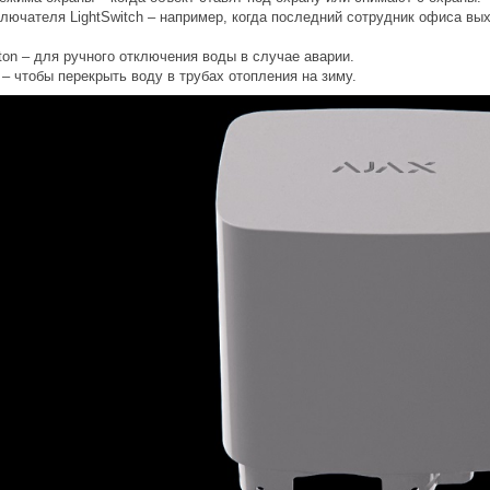
лючателя LightSwitch – например, когда последний сотрудник офиса вых
ton – для ручного отключения воды в случае аварии.
– чтобы перекрыть воду в трубах отопления на зиму.