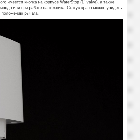
о имеется кнопка на корпусе WaterStop (1″ valve), а также
ривода или при работе сантехника. Статус крана можно увидеть
по положению рычага.