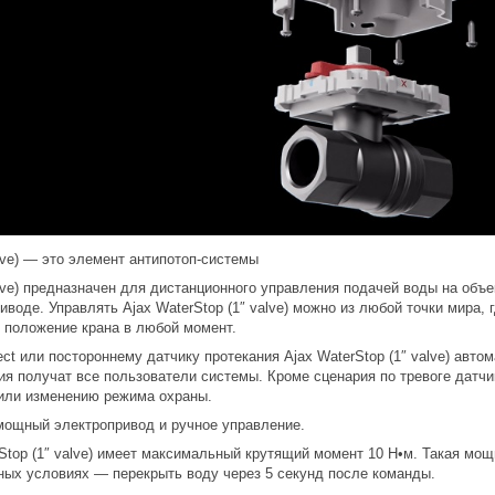
alve) — это элемент антипотоп-системы
alve) предназначен для дистанционного управления подачей воды на объе
иводе. Управлять Ajax WaterStop (1″ valve) можно из любой точки мира,
ь положение крана в любой момент.
ect или постороннему датчику протекания Ajax WaterStop (1″ valve) авто
ия получат все пользователи системы. Кроме сценария по тревоге датчи
или изменению режима охраны.
 мощный электропривод и ручное управление.
top (1″ valve) имеет максимальный крутящий момент 10 Н•м. Такая мощ
чных условиях — перекрыть воду через 5 секунд после команды.