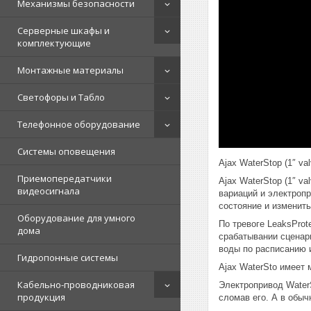
Механизмы безопасности
Серверные шкафы и
комплектующие
Монтажные материалы
Светофоры и Табло
Телефонное оборудование
Системы оповещения
Ajax WaterStop (1″ v
Приемопередатчики
Ajax WaterStop (1″ v
видеосигнала
вариаций и электропр
состояние и изменит
Оборудование для умного
По тревоге LeaksProt
дома
срабатывании сценар
воды по расписанию 
Гидропонные системы
Ajax WaterSto имеет
Кабельно-проводниковая
Электропривод WaterS
продукция
сломав его. А в обы