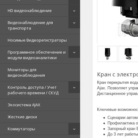
HD видеонаблюдение
Видеонаблюдение для
транспорта
Носимые Видеорегистраторы
Программное обеспечение и
модули видеоаналитики
Мониторы для
Кран с электро
видеонаблюдения
Кран перекрытия воды
Контроль доступа / Учет
Ajax. Позволяет упра
рабочего времени / СКУД
Дистанционное управл
Экосистема AJAX
Ключевые возможности
Жесткие диски
Сценарии автом
Профилактика о
Коммутаторы
Запорный кран B
До 3 лет работ