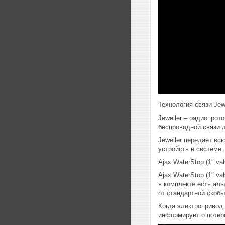
Технология связи Jewe
Jeweller – радиопро
беспроводной связи д
Jeweller передает в
устройств в системе.
Ajax WaterStop (1″ va
Ajax WaterStop (1″ v
в комплекте есть ал
от стандартной скобы
Когда электропривод 
информирует о потер