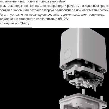
управление и настройки в приложениях Ajax;
екрытием воды кнопкой на электроприводе и рычагом на запорном кране;
освязи с хабом или ретранслятором радиосигнала при отсутствии помех
ы для усложнения несанкционированного демонтажа электропривода;
одключение стороннего блока питания 9В, 2А;
истему через QR-код.