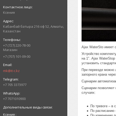
Ксения
Кабанбай батыра 216 оф 52, Алматы,
Казахстан
+7 (727) 220-78-00
Ajax WaterSto имеет 
Магазин
Устройство комплекту
+7 (707) 101-09-00
на 1″. Ajax WaterSto
установить стандарти
При переезде можно л
mk@it-c.kz
запорного крана чере
Сценарии автоматизац
+7 705 3373977
Сценарии позволяют 
случаях:
+7 7071010900
По тревоге – в 
По расписанию 
Ксения
По изменению р