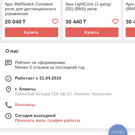
Ajax WallSwitch Силовое
Ajax LightCore (1-gang)
Ajax
реле для дистанционного
(55) (8MA) реле
(8M
управления
электропитанием
20 040
30 440
30 
₸
₸
Купить
Купить
О нас
Рейтинг не сформирован
Менее 5 отзывов за последний год
Работает с 21.04.2010
г. Алматы
Кабанбай батыра 216 оф 52, Алматы, Казахстан
Контакты
Сегодня выходной
Показать весь график работы
КНОПКА