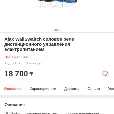
Ajax WallSwaitch силовое реле
дистанционного управления
электропитанием
Нет в наличии
Код: 2187
Розница
18 700
₸
Описание
Характеристики
Доставка
Оплата
Усл
Описание
WallSwitch — силовое реле дистанционного управления