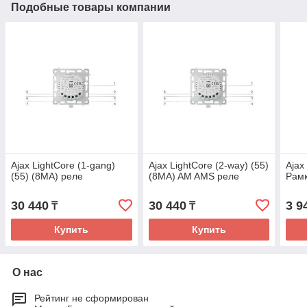
Подобные товары компании
Ajax LightCore (1-gang)
Ajax LightCore (2-way) (55)
Ajax
(55) (8MA) реле
(8MA) AM AMS реле
Рам
30 440
30 440
3 9
₸
₸
Купить
Купить
О нас
Рейтинг не сформирован