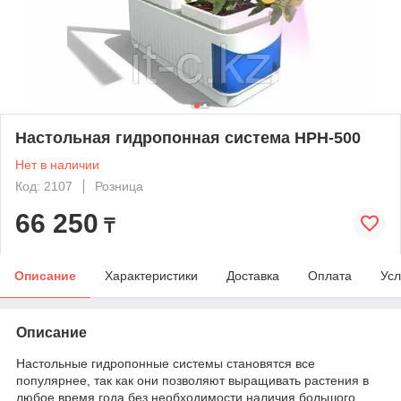
Настольная гидропонная система HPH-500
Нет в наличии
Код: 2107
Розница
66 250
₸
Описание
Характеристики
Доставка
Оплата
Усл
Описание
Настольные гидропонные системы становятся все
популярнее, так как они позволяют выращивать растения в
любое время года без необходимости наличия большого