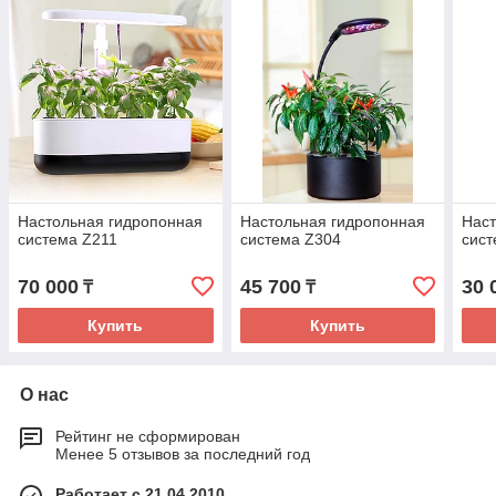
Настольная гидропонная
Настольная гидропонная
Наст
система Z211
система Z304
сист
70 000
45 700
30 
₸
₸
Купить
Купить
О нас
Рейтинг не сформирован
Менее 5 отзывов за последний год
Работает с 21.04.2010