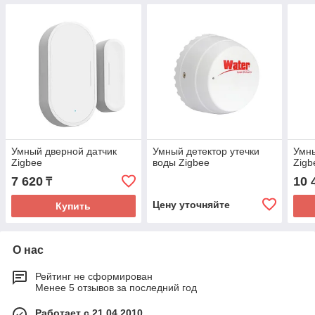
Умный дверной датчик
Умный детектор утечки
Умн
Zigbee
воды Zigbee
Zigb
7 620
10 
₸
Цену уточняйте
Купить
О нас
Рейтинг не сформирован
Менее 5 отзывов за последний год
Работает с 21.04.2010