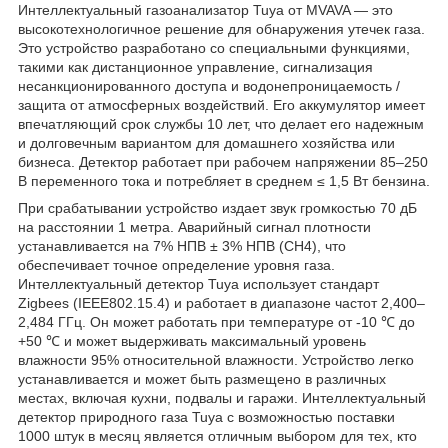
Интеллектуальный газоанализатор Tuya от MVAVA — это
высокотехнологичное решение для обнаружения утечек газа.
Это устройство разработано со специальными функциями,
такими как дистанционное управление, сигнализация
несанкционированного доступа и водонепроницаемость /
защита от атмосферных воздействий. Его аккумулятор имеет
впечатляющий срок службы 10 лет, что делает его надежным
и долговечным вариантом для домашнего хозяйства или
бизнеса. Детектор работает при рабочем напряжении 85–250
В переменного тока и потребляет в среднем ≤ 1,5 Вт бензина.
При срабатывании устройство издает звук громкостью 70 дБ
на расстоянии 1 метра. Аварийный сигнал плотности
устанавливается на 7% НПВ ± 3% НПВ (CH4), что
обеспечивает точное определение уровня газа.
Интеллектуальный детектор Tuya использует стандарт
Zigbees (IEEE802.15.4) и работает в диапазоне частот 2,400–
2,484 ГГц. Он может работать при температуре от -10
℃
до
+50
℃
и может выдерживать максимальный уровень
влажности 95% относительной влажности. Устройство легко
устанавливается и может быть размещено в различных
местах, включая кухни, подвалы и гаражи. Интеллектуальный
детектор природного газа Tuya с возможностью поставки
1000 штук в месяц является отличным выбором для тех, кто