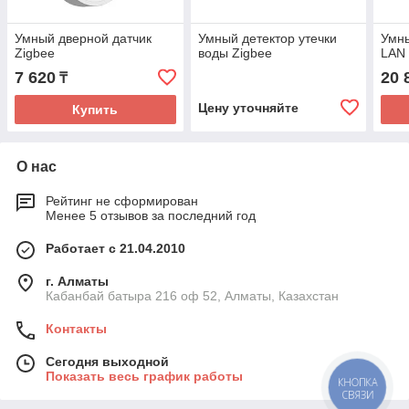
Умный дверной датчик
Умный детектор утечки
Умны
Zigbee
воды Zigbee
LAN
7 620
20 
₸
Цену уточняйте
Купить
О нас
Рейтинг не сформирован
Менее 5 отзывов за последний год
Работает с 21.04.2010
г. Алматы
Кабанбай батыра 216 оф 52, Алматы, Казахстан
Контакты
Сегодня выходной
Показать весь график работы
КНОПКА
СВЯЗИ