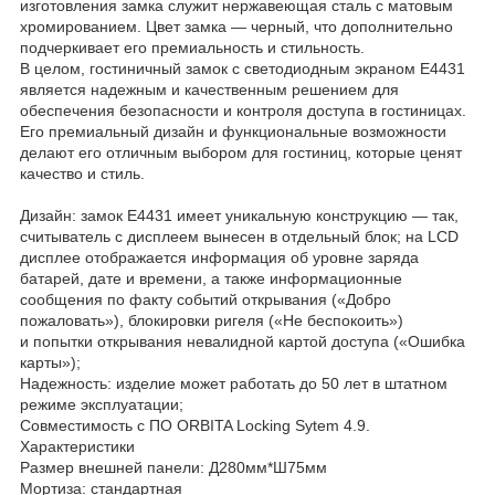
изготовления замка служит нержавеющая сталь с матовым
хромированием. Цвет замка — черный, что дополнительно
подчеркивает его премиальность и стильность.
В целом, гостиничный замок с светодиодным экраном E4431
является надежным и качественным решением для
обеспечения безопасности и контроля доступа в гостиницах.
Его премиальный дизайн и функциональные возможности
делают его отличным выбором для гостиниц, которые ценят
качество и стиль.
Дизайн: замок E4431 имеет уникальную конструкцию — так,
считыватель с дисплеем вынесен в отдельный блок; на LCD
дисплее отображается информация об уровне заряда
батарей, дате и времени, а также информационные
сообщения по факту событий открывания («Добро
пожаловать»), блокировки ригеля («Не беспокоить»)
и попытки открывания невалидной картой доступа («Ошибка
карты»);
Надежность: изделие может работать до 50 лет в штатном
режиме эксплуатации;
Совместимость с ПО ORBITA Locking Sytem 4.9.
Характеристики
Размер внешней панели: Д280мм*Ш75мм
Мортиза: стандартная