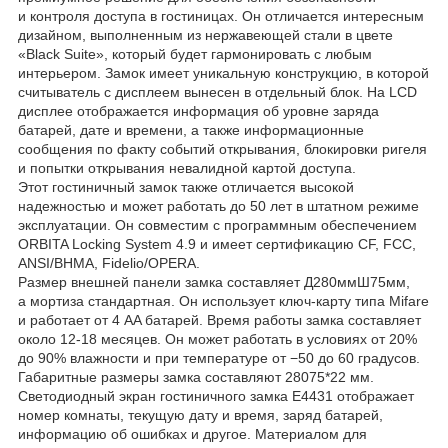
и контроля доступа в гостиницах. Он отличается интересным
дизайном, выполненным из нержавеющей стали в цвете
«Black Suite», который будет гармонировать с любым
интерьером. Замок имеет уникальную конструкцию, в которой
считыватель с дисплеем вынесен в отдельный блок. На LCD
дисплее отображается информация об уровне заряда
батарей, дате и времени, а также информационные
сообщения по факту событий открывания, блокировки ригеля
и попытки открывания невалидной картой доступа.
Этот гостиничный замок также отличается высокой
надежностью и может работать до 50 лет в штатном режиме
эксплуатации. Он совместим с программным обеспечением
ORBITA Locking System 4.9 и имеет сертификацию CF, FCC,
ANSI/BHMA, Fidelio/OPERA.
Размер внешней панели замка составляет Д280ммШ75мм,
а мортиза стандартная. Он использует ключ-карту типа Mifare
и работает от 4 AA батарей. Время работы замка составляет
около 12-18 месяцев. Он может работать в условиях от 20%
до 90% влажности и при температуре от −50 до 60 градусов.
Габаритные размеры замка составляют 28075*22 мм.
Светодиодный экран гостиничного замка E4431 отображает
номер комнаты, текущую дату и время, заряд батарей,
информацию об ошибках и другое. Материалом для