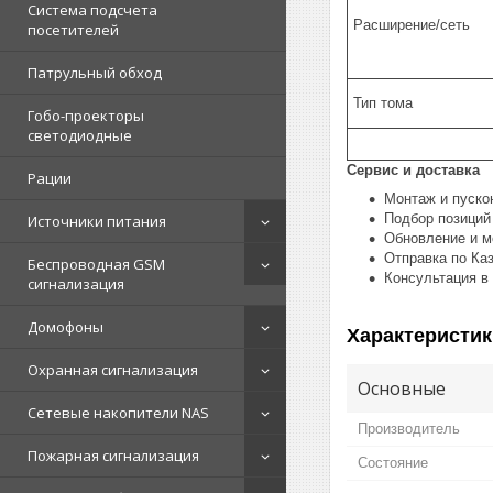
Система подсчета
Расширение/сеть
посетителей
Патрульный обход
Тип тома
Гобо-проекторы
светодиодные
Сервис и доставка
Рации
Монтаж и пуско
Подбор позиций
Источники питания
Обновление и м
Отправка по Ка
Беспроводная GSM
Консультация в
сигнализация
Домофоны
Характеристик
Охранная сигнализация
Основные
Сетевые накопители NAS
Производитель
Пожарная сигнализация
Состояние