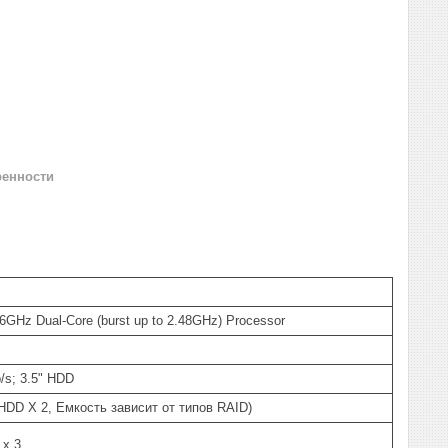
ренности
1.6GHz Dual-Core (burst up to 2.48GHz) Processor
/s; 3.5" HDD
HDD X 2, Емкость зависит от типов RAID)
 x 3