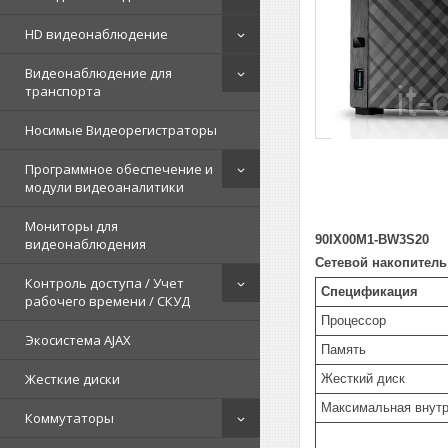
HD видеонаблюдение
Видеонаблюдение для
транспорта
Носимые Видеорегистраторы
Программное обеспечение и
модули видеоаналитики
Мониторы для
90IX00M1-BW3S20
видеонаблюдения
Сетевой накопитель
Контроль доступа / Учет
Спецификация
рабочего времени / СКУД
Процессор
Экосистема AJAX
Память
Жесткие диски
Жесткий диск
Максимальная внутр
Коммутаторы