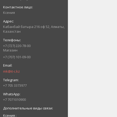
Ксения
Кабанбай батыра 216 оф 52, Алматы,
Казахстан
+7 (727) 220-78-00
Магазин
+7 (707) 101-09-00
mk@it-c.kz
+7 705 3373977
+7 7071010900
Ксения