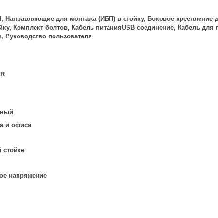
 Направляющие для монтажа (ИБП) в стойку, Боковое креепление д
ойку, Комплект болтов, Кабель питанияUSB соединение, Кабель для
, Руководство пользователя
VR
вный
а и офиса
 стойке
ое напряжение