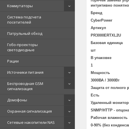
горячей замены уп
интуитивно понятно
Коммутаторы
Бренд
Система подсчета
CyberPower
посетителей
Артикул
Патрульный обход
PR3000ERTXL2U
Базовая единица
Гобо-проекторы
светодиодные
шт
В упаковке
Рации
1
Источники питания
Мощность
3000ВА / 3000Вт
Беспроводная GSM
Защита от полного 
сигнализация
Есть
Домофоны
Удаленный монитор
SNMP/HTTP - опцон
Охранная сигнализация
Рабочая влажность
Сетевые накопители NAS
0-90% (без конденса