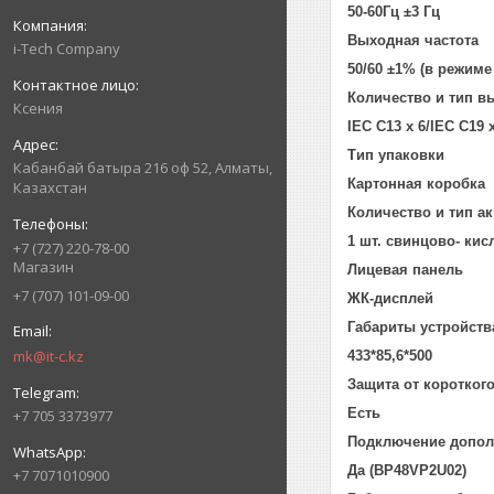
50-60Гц ±3 Гц
Выходная частота
i-Tech Company
50/60 ±1% (в режиме
Количество и тип 
Ксения
IEC C13 x 6/IEC C19 
Тип упаковки
Кабанбай батыра 216 оф 52, Алматы,
Картонная коробка
Казахстан
Количество и тип а
1 шт. свинцово- кис
+7 (727) 220-78-00
Магазин
Лицевая панель
+7 (707) 101-09-00
ЖК-дисплей
Габариты устройств
mk@it-c.kz
433*85,6*500
Защита от коротког
Есть
+7 705 3373977
Подключение допол
Да (BP48VP2U02)
+7 7071010900