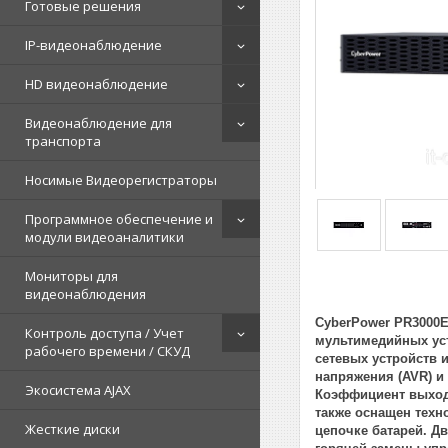
Готовые решения
IP-видеонаблюдение
HD видеонаблюдение
Видеонаблюдение для
транспорта
Носимые Видеорегистраторы
Программное обеспечение и
модули видеоаналитики
Мониторы для
видеонаблюдения
CyberPower PR3000E
Контроль доступа / Учет
мультимедийных уст
рабочего времени / СКУД
сетевых устройств 
напряжения (AVR) и
Экосистема AJAX
Коэффициент выходн
также оснащен техн
Жесткие диски
цепочке батарей. Д