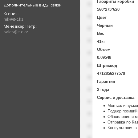
Габариты коробки
560*275*620
Ксения
Цвет
mk@it-c.kz
Чёрный
Менеджер Пётр
sales@it-c.kz
Вес
41кг
Объем
0.09548
Штрихкод
4712856277579
Гарантия
2 года
Сервис и доставка
Монтаж и пуско
Подбор позиций
Обновление и м
Отправка по Ка
Консультация в