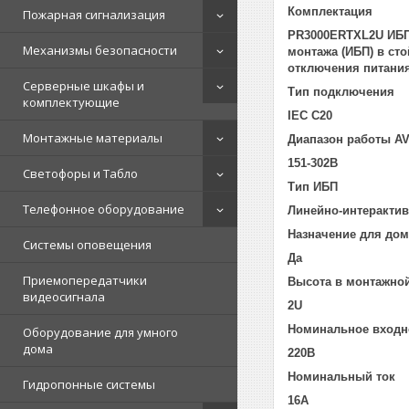
Комплектация
Пожарная сигнализация
PR3000ERTXL2U ИБП,
Механизмы безопасности
монтажа (ИБП) в ст
отключения питания
Серверные шкафы и
Тип подключения
комплектующие
IEC C20
Монтажные материалы
Диапазон работы A
151-302В
Светофоры и Табло
Тип ИБП
Телефонное оборудование
Линейно-интеракти
Назначение для дом
Системы оповещения
Да
Приемопередатчики
Высота в монтажной
видеосигнала
2U
Номинальное входн
Оборудование для умного
дома
220В
Номинальный ток
Гидропонные системы
16A