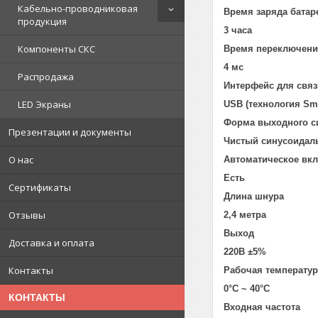
Кабельно-проводниковая
Время заряда батар
продукция
3 часа
Компоненты СКС
Время переключени
4 мс
Распродажа
Интерфейс для связ
LED Экраны
USB (технология Sma
Форма выходного с
Презентации и документы
Чистый синусоидал
О нас
Автоматическое вк
Есть
Сертификаты
Длина шнура
Отзывы
2,4 метра
Выход
Доставка и оплата
220В ±5%
Контакты
Рабочая температур
0°С ~ 40°С
КОНТАКТЫ
Входная частота