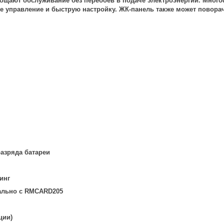
рощают обслуживание без перебоев в подаче электроэнергии. Мно
е управление и быструю настройку. ЖК-панель также может поворач
разряда батареи
инг
ально с RMCARD205
ции)