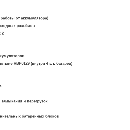
 работы от аккумулятора)
выходных разъёмов
x 2
ккумуляторов
лотыне RBP0129 (внутри 4 шт. батарей)
а
о замыкания и перегрузок
нительных батарейных блоков