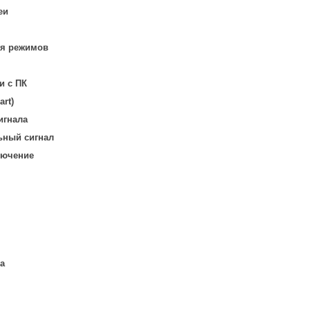
еи
я режимов
и с ПК
rt)
игнала
ьный сигнал
лючение
а