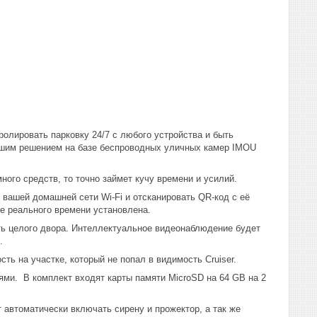
олировать парковку 24/7 с любого устройства и быть
нашим решением на базе беспроводных уличных камер IMOU
ого средств, то точно займет кучу времени и усилий.
вашей домашней сети Wi-Fi и отсканировать QR-код с её
ме реального времени установлена.
сть целого двора. Интеллектуальное видеонаблюдение будет
.
ь на участке, который не попал в видимость Cruiser.
ми. В комплект входят карты памяти MicroSD на 64 GB на 2
автоматически включать сирену и прожектор, а так же