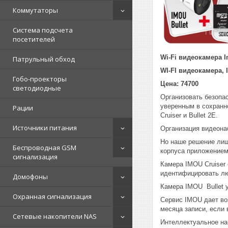
Коммутаторы
Система подсчета
посетителей
Wi-Fi видеокамера I
Патрульный обход
WI-FI видеокамера, 
Гобо-проекторы
Цена: 74700
светодиодные
Организовать безопас
уверенным в сохранн
Рации
Cruiser и Bullet 2E.
Источники питания
Организация видеонаб
Но наше решение лиш
Беспроводная GSM
корпуса приложением 
сигнализация
Камера IMOU Cruiser 
идентифицировать люд
Домофоны
Камера IMOU Bullet у
Охранная сигнализация
Сервис IMOU дает во
месяца записи, если 
Сетевые накопители NAS
Интеллектуальное на