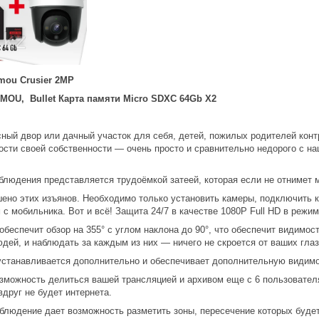
mou Crusier 2MP
IMOU, Bullet Карта памяти Micro SDXC 64Gb X2
ный двор или дачный участок для себя, детей, пожилых родителей контр
ости своей собственности — очень просто и сравнительно недорого с 
людения представляется трудоёмкой затеей, которая если не отнимет мн
ено этих изъянов. Необходимо только установить камеры, подключить к 
с мобильника. Вот и всё! Защита 24/7 в качестве 1080P Full HD в режи
обеспечит обзор на 355° с углом наклона до 90°, что обеспечит видимо
ей, и наблюдать за каждым из них — ничего не скроется от ваших глаз
станавливается дополнительно и обеспечивает дополнительную видимост
зможность делиться вашей трансляцией и архивом еще с 6 пользователя
вдруг не будет интернета.
блюдение дает возможность разметить зоны, пересечение которых будет 