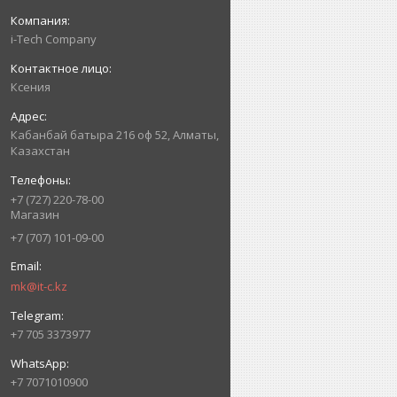
i-Tech Company
Ксения
Кабанбай батыра 216 оф 52, Алматы,
Казахстан
+7 (727) 220-78-00
Магазин
+7 (707) 101-09-00
mk@it-c.kz
+7 705 3373977
+7 7071010900