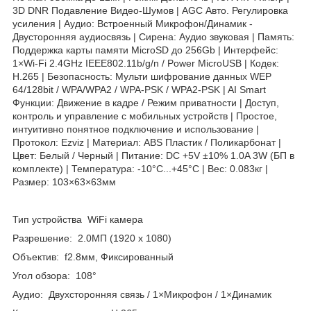
3D DNR Подавление Видео-Шумов | AGC Авто. Регулировка
усиления | Аудио: Встроенный Микрофон/Динамик -
Двусторонняя аудиосвязь | Сирена: Аудио звуковая | Память:
Поддержка карты памяти MicroSD до 256Gb | Интерфейс:
1×Wi-Fi 2.4GHz IEEE802.11b/g/n / Power MicroUSB | Кодек:
H.265 | Безопасность: Мульти шифрование данных WEP
64/128bit / WPA/WPA2 / WPA-PSK / WPA2-PSK | AI Smart
Функции: Движение в кадре / Режим приватности | Доступ,
контроль и управление с мобильных устройств | Простое,
интуитивно понятное подключение и использование |
Протокол: Ezviz | Материал: ABS Пластик / Поликарбонат |
Цвет: Белый / Черный | Питание: DC +5V ±10% 1.0A 3W (БП в
комплекте) | Температура: -10°C...+45°C | Вес: 0.083кг |
Размер: 103×63×63мм
Тип устройства WiFi камера
Разрешение: 2.0МП (1920 x 1080)
Объектив: f2.8мм, Фиксированный
Угол обзора: 108°
Аудио: Двухсторонняя связь / 1×Микрофон / 1×Динамик