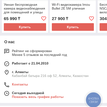
Умная беспроводная
Wi-Fi видеокамера Imou
Бесп
камера видеонаблюдения
Bullet 2E 5M уличная
NSC
для помещений и улицы
вило
Tapo C460 до 200 дней на
штаб
65 990
27 900
304
₸
₸
1 задряде
РК2
Купить
Купить
О нас
Рейтинг не сформирован
Менее 5 отзывов за последний год
Работает с 21.04.2010
г. Алматы
Кабанбай батыра 216 оф 52, Алматы, Казахстан
Контакты
Сегодня выходной
Показать весь график работы
КНОПКА
СВЯЗИ