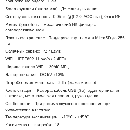
Кодирование видео: H.265
Smart функции (аналитика): Детекция движения
Светочувствительность: 0.05лк. @(F2.0, AGC вкл.), 0лк с ИК
Режим День/Ночь: Механический ИК-фильтр с
автопереключением
Локальное хранение: Поддержка карт памяти MicroSD до 256
ГБ
Облачный сервис: P2P Ezviz
WiFi: IEEE802.11 b/g/n / 2.4ГГц
Ширина канала WiFi: 20/40 МГц
Электропитание: DC 5V ±10%
Потребляемая мощность: 3 Вт. (максимально)
Комплектация: Камера, кабель USB (3м), адаптер питания,
наклейка, металлическая пластина, руководство
Особенности: Три режима звукового оповещения при
обнаружении движения
Температура эксплуатации: -10°C ~ +45°C
Количество шт в коробке 18