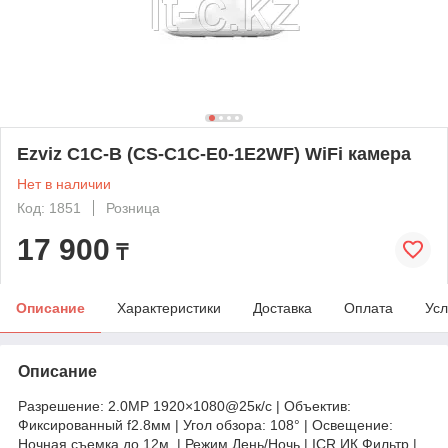
Ezviz C1C-B (CS-C1C-E0-1E2WF) WiFi камера
Нет в наличии
Код: 1851
Розница
17 900
₸
Описание
Характеристики
Доставка
Оплата
Усл
Описание
Разрешение: 2.0MP 1920×1080@25к/с | Объектив:
Фиксированный f2.8мм | Угол обзора: 108° | Освещение:
Ночная съемка до 12м. | Режим День/Ночь | ICR ИК Фильтр |