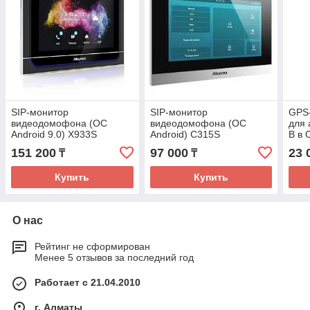
SIP-монитор
SIP-монитор
GPS
видеодомофона (ОС
видеодомофона (ОС
для 
Android 9.0) X933S
Android) C315S
В в 
мони
151 200
97 000
23 
₸
₸
Купить
Купить
О нас
Рейтинг не сформирован
Менее 5 отзывов за последний год
Работает с 21.04.2010
г. Алматы