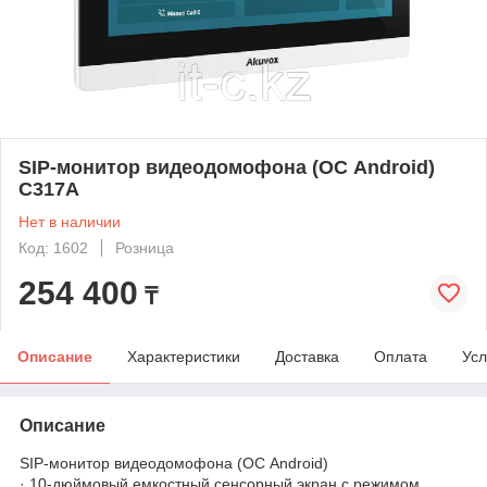
SIP-монитор видеодомофона (ОС Android)
C317A
Нет в наличии
Код: 1602
Розница
254 400
₸
Описание
Характеристики
Доставка
Оплата
Усл
Описание
SIP-монитор видеодомофона (ОС Android)
· 10-дюймовый емкостный сенсорный экран с режимом