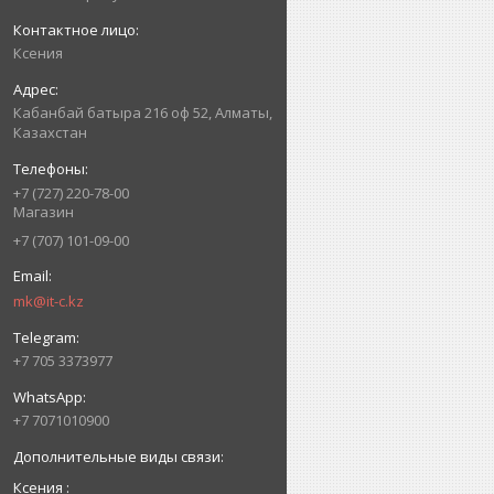
Ксения
Кабанбай батыра 216 оф 52, Алматы,
Казахстан
+7 (727) 220-78-00
Магазин
+7 (707) 101-09-00
mk@it-c.kz
+7 705 3373977
+7 7071010900
Ксения