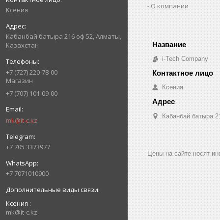
О компании
Ксения
Кабанбай батыра 216 оф 52, Алматы,
Казахстан
i-Tech Company
+7 (727) 220-78-00
Магазин
Ксения
+7 (707) 101-09-00
Кабанбай батыра 2
mk@it-c.kz
+7 705 3373977
Цены на сайте носят и
+7 7071010900
Ксения
mk@it-c.kz