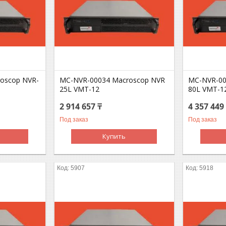
oscop NVR-
MC-NVR-00034 Macroscop NVR
MC-NVR-00
25L VMT-12
80L VMT-1
2 914 657 ₸
4 357 449
Под заказ
Под заказ
Купить
5907
5918