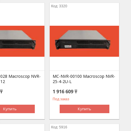
3320
028 Macroscop NVR-
MC-NVR-00100 Macroscop NVR-
-12
25-4-2U-L
 ₸
1 916 609 ₸
Под заказ
Купить
Купить
5916