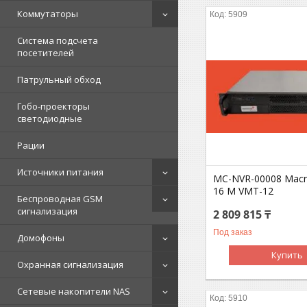
Коммутаторы
5909
Система подсчета
посетителей
Патрульный обход
Гобо-проекторы
светодиодные
Рации
Источники питания
MC-NVR-00008 Macr
16 M VMT-12
Беспроводная GSM
сигнализация
2 809 815 ₸
Под заказ
Домофоны
Купить
Охранная сигнализация
Сетевые накопители NAS
5910