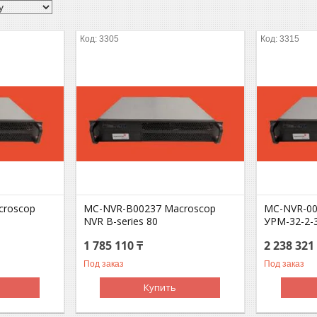
3305
3315
croscop
MC-NVR-B00237 Macroscop
MC-NVR-00
NVR B-series 80
УРМ-32-2-
1 785 110 ₸
2 238 321
Под заказ
Под заказ
Купить