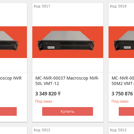
5917
5919
oscop NVR
MC-NVR-00037 Macroscop NVR-
MC-NVR-00
50L VMT-12
50M2 VMT
3 349 820 ₸
3 750 876
Под заказ
Под заказ
Купить
5912
5913