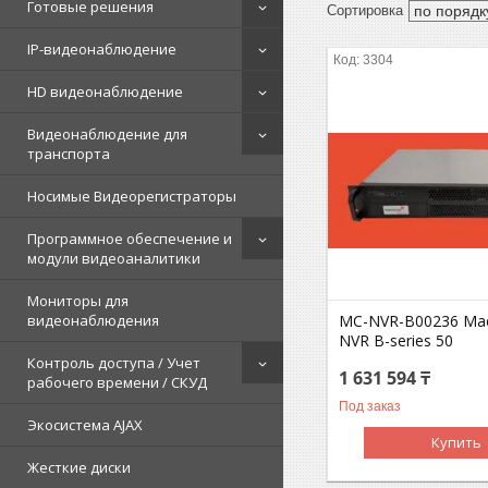
Готовые решения
IP-видеонаблюдение
3304
HD видеонаблюдение
Видеонаблюдение для
транспорта
Носимые Видеорегистраторы
Программное обеспечение и
модули видеоаналитики
Мониторы для
MC-NVR-B00236 Ma
видеонаблюдения
NVR B-series 50
Контроль доступа / Учет
1 631 594 ₸
рабочего времени / СКУД
Под заказ
Экосистема AJAX
Купить
Жесткие диски