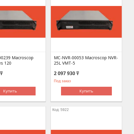
0239 Macroscop
MC-NVR-00053 Macroscop NVR-
es 120
25L VMT-5
 ₸
2 097 930 ₸
Под заказ
Купить
Купить
5922