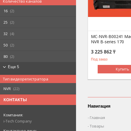
Количество каналов
16
2
25
2
32
4
MC-NVR-B00241 Ma
NVR B-series 170
50
2
3 225 862 ₸
80
2
Под заказ
Еще 5
Купить
Тип видеорегистратора
NVR
22
КОНТАКТЫ
Навигация
Главная
i-Tech Company
Товары