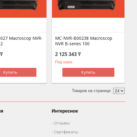
027 Macroscop NVR-
MC-NVR-B00238 Macroscop
12
NVR B-series 100
 ₸
2 125 343 ₸
Под заказ
Купить
Купить
ия
Интересное
Отзывы
Сертфикаты