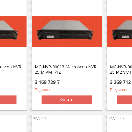
oscop NVR
MC-NVR-00013 Macroscop NVR
MC-NVR-00
25 M VMT-12
25 M2 VMT
3 169 729 ₸
3 269 712
Под заказ
Под заказ
Купить
3303
3307