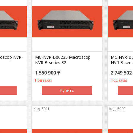
oscop NVR-
MC-NVR-B00235 Macroscop
MC-NVR-B0
NVR B-series 32
NVR B-seri
1 550 900 ₸
2 749 502
Под заказ
Под заказ
Купить
5911
5920