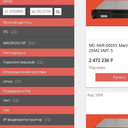
Цена
Производитель
ITC
22
MACROSCOP
32
MC-NVR-00055 Macr
25M2 VMT-5
Тип корпуса
2 472 236 ₸
Горизонтальный
22
Под заказ
Операционная система
Купить
Linux
22
Поддержка PoE
3309
Нет
22
Тип
IP-видеорегистратор
22