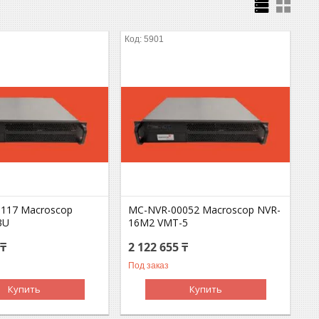
5901
117 Macroscop
MC-NVR-00052 Macroscop NVR-
3U
16M2 VMT-5
 ₸
2 122 655 ₸
Под заказ
Купить
Купить