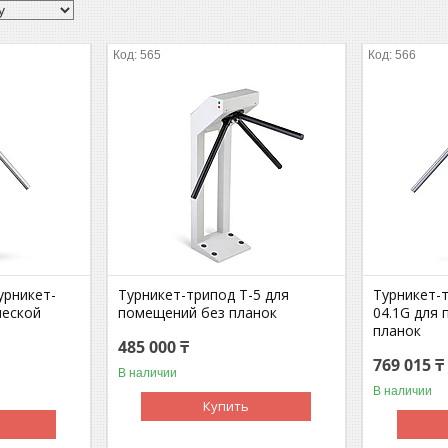
565
566
урникет-
Турникет-трипод T-5 для
Турникет-
ческой
помещений без планок
04.1G для
планок
485 000 ₸
769 015 ₸
В наличии
В наличии
Купить