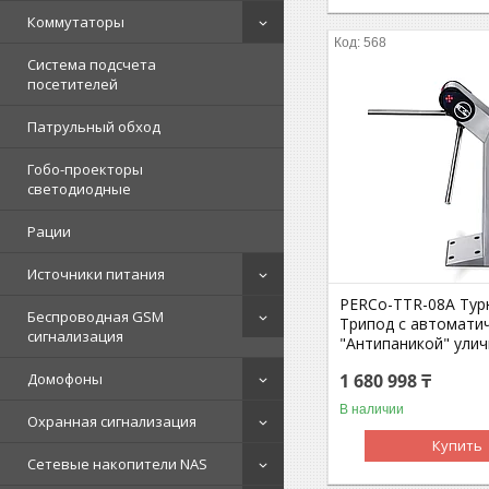
Коммутаторы
568
Система подсчета
посетителей
Патрульный обход
Гобо-проекторы
светодиодные
Рации
Источники питания
PERCo-TTR-08A Тур
Беспроводная GSM
Трипод с автомати
сигнализация
"Антипаникой" ули
1 680 998 ₸
Домофоны
В наличии
Охранная сигнализация
Купить
Сетевые накопители NAS