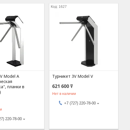
1627
V Model A
Турникет 3V Model V
ческая
621 600 ₸
а", планки в
)
Нет в наличии
+7 (727) 220-78-00
ии
27) 220-78-00