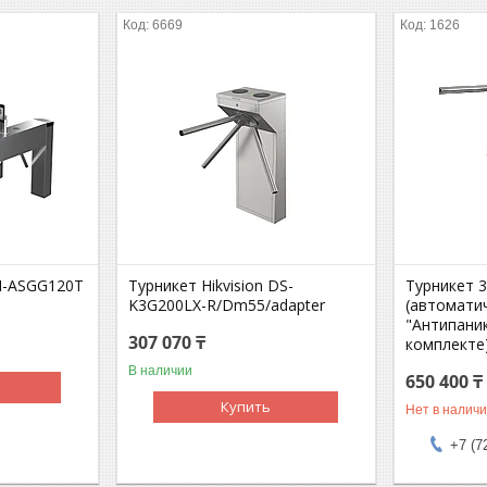
6669
1626
I-ASGG120T
Турникет Hikvision DS-
Турникет 3
K3G200LX-R/Dm55/adapter
(автомати
"Антипаник
307 070 ₸
комплекте
В наличии
650 400 ₸
Купить
Нет в налич
+7 (7