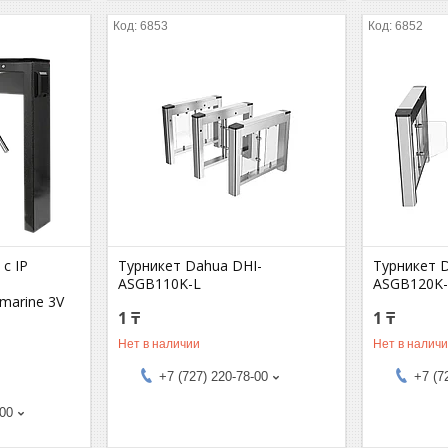
6853
6852
с IP
Турникет Dahua DHI-
Турникет 
ASGB110K-L
ASGB120K
marine 3V
1 ₸
1 ₸
Нет в наличии
Нет в налич
+7 (727) 220-78-00
+7 (7
-00