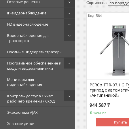
Готовые решения
IP-видеонаблюдение
564
HD видеонаблюдение
Видеонаблюдение для
транспорта
Носимые Видеорегистраторы
Программное обеспечение и
модули видеоаналитики
Мониторы для
PERCo TTR-07.1 G Т
видеонаблюдения
трипод с автомати
«Антипаникой»
Контроль доступа / Учет
рабочего времени / СКУД
944 587 ₸
Экосистема AJAX
В наличии
Купить
Жесткие диски