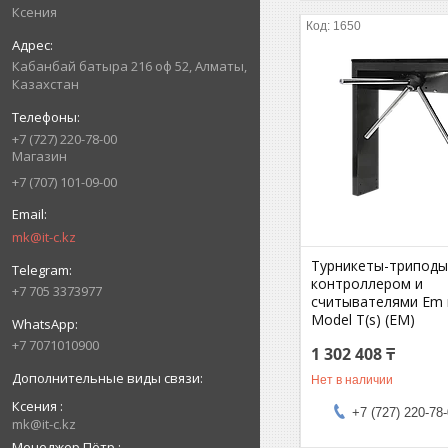
Ксения
1650
Кабанбай батыра 216 оф 52, Алматы,
Казахстан
+7 (727) 220-78-00
Магазин
+7 (707) 101-09-00
mk@it-c.kz
Турникеты-триподы 
контроллером и
+7 705 3373977
считывателями Em 
Model T(s) (EM)
+7 7071010900
1 302 408 ₸
Нет в наличии
Ксения
+7 (727) 220-78
mk@it-c.kz
Менеджер Пётр