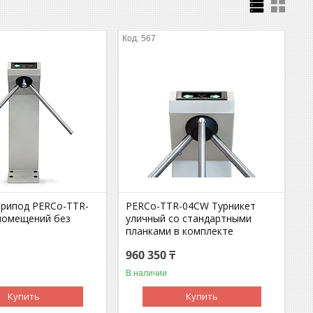
567
трипод PERCo-TTR-
PERCo-TTR-04CW Турникет
 помещений без
уличный со стандартными
планками в комплекте
960 350 ₸
В наличии
Купить
Купить