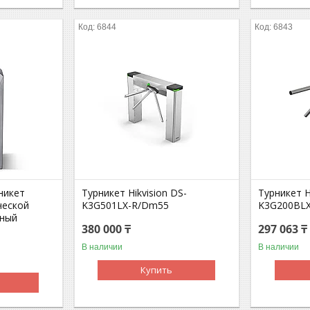
6844
6843
никет
Турникет Hikvision DS-
Турникет H
ческой
K3G501LX-R/Dm55
K3G200BL
чный
380 000 ₸
297 063 ₸
В наличии
В наличии
Купить