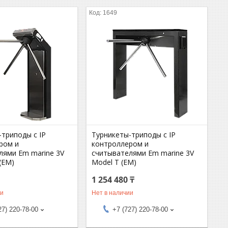
1649
-триподы с IP
Турникеты-триподы с IP
ром и
контроллером и
лями Em marine 3V
считывателями Em marine 3V
 (EM)
Model T (EM)
1 254 480 ₸
ии
Нет в наличии
27) 220-78-00
+7 (727) 220-78-00