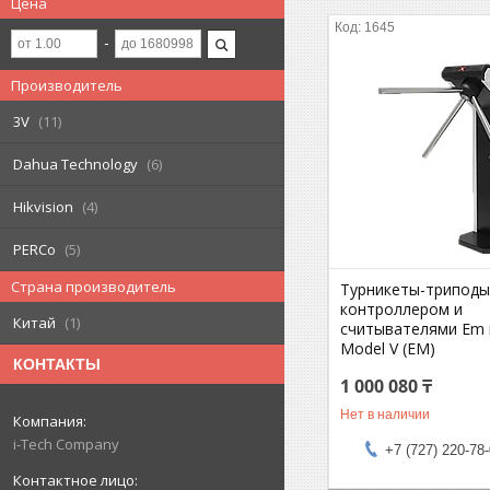
Цена
1645
Производитель
3V
11
Dahua Technology
6
Hikvision
4
PERCo
5
Страна производитель
Турникеты-триподы 
контроллером и
Китай
1
считывателями Em 
Model V (EM)
КОНТАКТЫ
1 000 080 ₸
Нет в наличии
i-Tech Company
+7 (727) 220-78