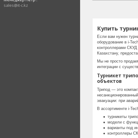
sales@it-c.kz
Купить турни
Если вам нужен турни
оборудование в i-Te
контроллерами СКУД о
Казахстану, предост
Мы не просто продае
интеграции с сущест
Турникет трипо
объектов
Трипод — это компак
несанкционированный
эвакуации: при авар
В ассортименте i-Tec
турникеты трип
модели с функц
варианты под и
контроллеры СК