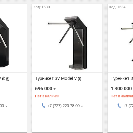
1630
1634
 (bg)
Турникет 3V Model V (i)
Турникет 3
696 000 ₸
1 300 000
Нет в наличии
Нет в налич
-00
+7 (727) 220-78-00
+7 (7