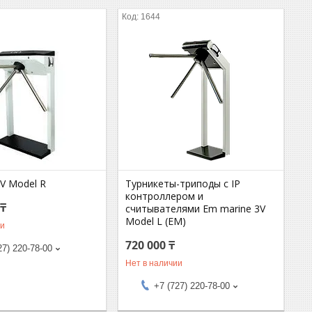
1644
V Model R
Турникеты-триподы с IP
контроллером и
 ₸
считывателями Em marine 3V
Model L (EM)
ии
720 000 ₸
27) 220-78-00
Нет в наличии
+7 (727) 220-78-00