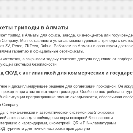
кеты триподы в Алматы
кет трипод в Алматы для офиса, завода, бизнес-центра или госучрежде
ch Company. Мы поставляем и устанавливаем турникеты триподы с систем
т 3V, Perco, ZKTeco, Dahua. Работаем по Алматы и организуем доставк
авляем гарантию и официальные сертификаты.
м «железо», а закрываем задачу контроля доступа под ключ: от подбор
вующей системой безопасности.
д СКУД с антипаникой для коммерческих и государ
тное и дисциплинирующее решение для организации проходной. Он акку
 проход и при этом не выглядит громоздко. Особенно востребованы турн
ийной ситуации преграждающие планки складываются, обеспечивая своб
h Company:
оды с механической и автоматической системой разблокировки
ией антипаника для соблюдения норм пожарной безопасности
нтеграцию с картридерами, биометрией, QR и PIN-клавиатурами
УД турникета для точной настройки прав доступа