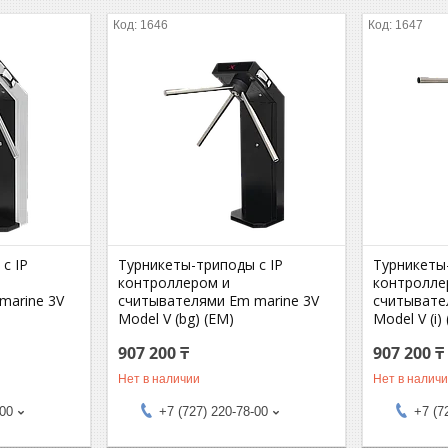
1646
1647
с IP
Турникеты-триподы с IP
Турникеты
контроллером и
контролле
marine 3V
считывателями Em marine 3V
считывате
Model V (bg) (EM)
Model V (i)
907 200 ₸
907 200 ₸
Нет в наличии
Нет в налич
-00
+7 (727) 220-78-00
+7 (7