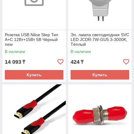
Розетка USB Niloe Step Тип
Эл. лампа светодиодная SVC
А+C 12Вт+15Вт 5В Чёрный
LED JCDR-7W-GU5.3-3000K,
new
Тёплый
В наличии
В наличии
14 093
424
₸
₸
Купить
Купить