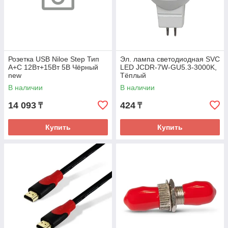
Розетка USB Niloe Step Тип
Эл. лампа светодиодная SVC
А+C 12Вт+15Вт 5В Чёрный
LED JCDR-7W-GU5.3-3000K,
new
Тёплый
В наличии
В наличии
14 093
424
₸
₸
Купить
Купить